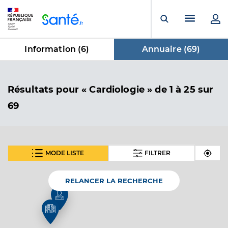
Panneau de gestion des cookies
Menu pr
Ouvrir la rech
Information (
6
)
Annuaire (
69
)
dans Annuaire
Résultats
pour « Cardiologie »
de 1 à 25 sur
69
MODE LISTE
FILTRER
SUIVANT
Medipole hopital mutualiste
Etablissement de soins pluridisciplinaire
Etablissement de soins
RELANCER LA RECHERCHE
Voir l’offre identifiée
Adresse
158 Rue Léon Blum, 69100 Villeurbanne