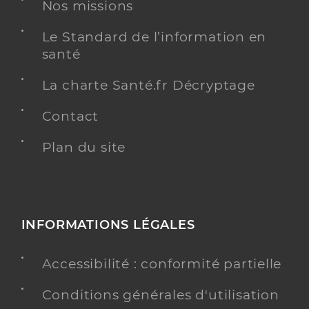
Nos missions
Adresse
158 Rue Léon Blum, 69100 Villeurbanne
Type de convention
Le Standard de l’information en
Conventionné secteur 2
santé
Y ALLER
La charte Santé.fr Décryptage
Contact
Plan du site
Dr Haber Benjamain
Professionel de santé
Cardiologue
Cardiologie
Spécialités
Adresse
173 Rue Léon Blum, 69100 Villeurbanne
INFORMATIONS LÉGALES
Téléphone
0472440440
Accessibilité : conformité partielle
Type de convention
Conventionné secteur 2
Conditions générales d'utilisation