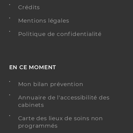
Y ALLER
Crédits
Mentions légales
Dr Lienhart Yves
Professionel de santé
Politique de confidentialité
Cardiologue
Cardiologie
Spécialités
Adresse
173 Rue Léon Blum, 69100 Villeurbanne
EN CE MOMENT
Type de convention
Conventionné secteur 1
Mon bilan prévention
Y ALLER
Annuaire de l'accessibilité des
cabinets
Carte des lieux de soins non
Dr Haber Benjamain
Professionel de santé
programmés
Cardiologue