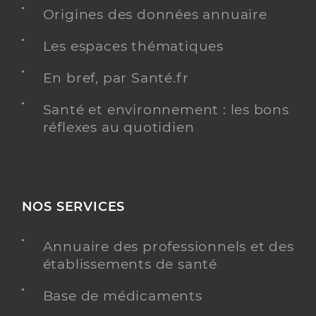
Origines des données annuaire
Cardiologie
Spécialités
Les espaces thématiques
Adresse
158 Rue Léon Blum, 69100 Villeurbanne
Type de convention
Conventionné secteur 2
En bref, par Santé.fr
Santé et environnement : les bons
Y ALLER
réflexes au quotidien
Dr Debost Bernard
Professionel de santé
NOS SERVICES
Cardiologue
Cardiologie
Annuaire des professionnels et des
Spécialités
établissements de santé
Adresse
44 Rue Feuillat, 69003 Lyon
Téléphone
04 72 11 30 09
Base de médicaments