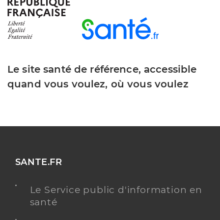
Dr Leroux Pierre Yves
Professionel de santé
Cardiologue
Cardiologie
Le site santé de référence, accessible
Spécialités
Adresse
158 Rue Léon Blum, 69100 Villeurbanne
quand vous voulez, où vous voulez
Type de convention
Conventionné secteur 2
Y ALLER
SANTE.FR
Dr Bernelin Hugo
Professionel de santé
Cardiologue
Le Service public d'information en
santé
Cardiologie
Spécialités