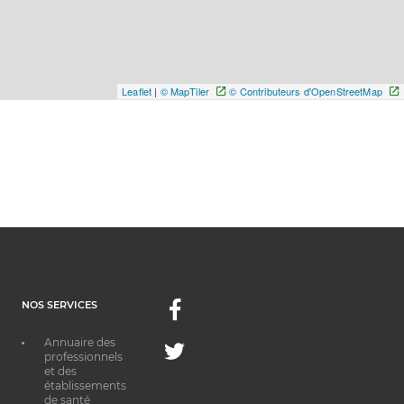
Leaflet
|
© MapTiler
© Contributeurs d'OpenStreetMap
NOS SERVICES
Facebook
Annuaire des
Twitter
professionnels
et des
établissements
de santé