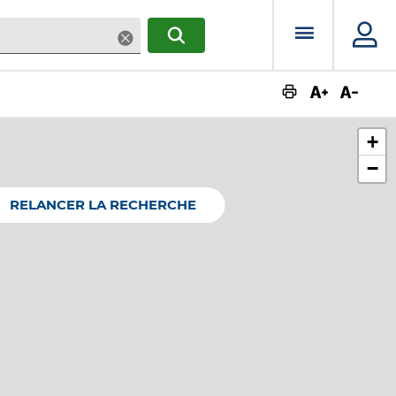
Menu prin
Supprimer
RECHERCHER
Augmente
Dimin
+
−
RELANCER LA RECHERCHE