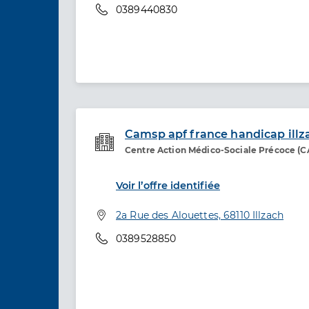
Téléphone
0389440830
Camsp apf france handicap illz
Centre Action Médico-Sociale Précoce (
Etablissement de soins
Voir l’offre identifiée
Adresse
2a Rue des Alouettes, 68110 Illzach
Téléphone
0389528850