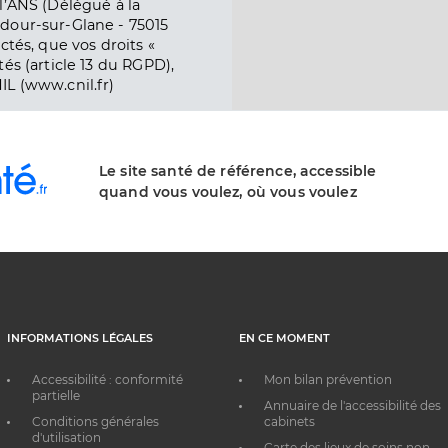
l’ANS (Délégué à la
dour-sur-Glane - 75015
ctés, que vos droits «
és (article 13 du RGPD),
IL (www.cnil.fr)
Le site santé de référence, accessible
quand vous voulez, où vous voulez
INFORMATIONS LÉGALES
EN CE MOMENT
Accessibilité : conformité
Mon bilan prévention
partielle
Annuaire de l'accessibilité des
Conditions générales
cabinets
d'utilisation
Carte des lieux de soins non