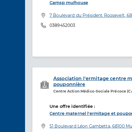
Camsp mulhouse
Adresse
7 Boulevard du Président Roosevelt, 
Téléphone
0389452003
Association l'ermitage centre m
pouponnière
Etablissement de soins
Centre Action Médico-Sociale Précoce (
Une offre identifiée :
Centre maternel l'ermitage et poupo
Adresse
51 Boulevard Léon Gambetta, 68100 M