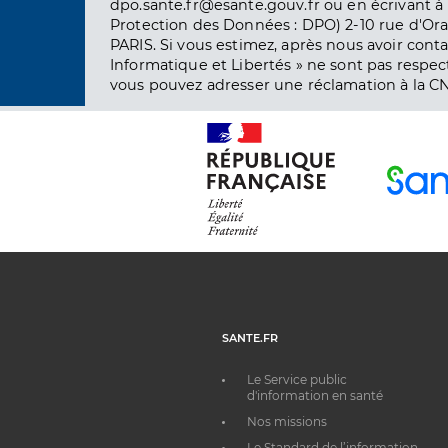
dpo.sante.fr@esante.gouv.fr ou en écrivant à 
Protection des Données : DPO) 2-10 rue d'Ora
PARIS. Si vous estimez, après nous avoir conta
Informatique et Libertés » ne sont pas respect
vous pouvez adresser une réclamation à la CN
SANTE.FR
Le Service public
d'information en santé
Nos missions
Le Standard de l’information