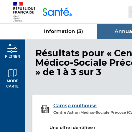
Panneau de gestion des cookies
Information (
3
)
Annuai
dans Annu
Résultats
pour « Cen
FILTRER
Médico-Sociale Pré
»
de 1 à 3 sur 3
MODE
CARTE
Camsp mulhouse
Centre Action Médico-Sociale Précoce (
Etablissement de soins
Une offre identifiée :