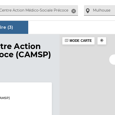
Supprimer
re (
3
)
MODE CARTE
aire
tre Action
coce (CAMSP)
CAMSP)