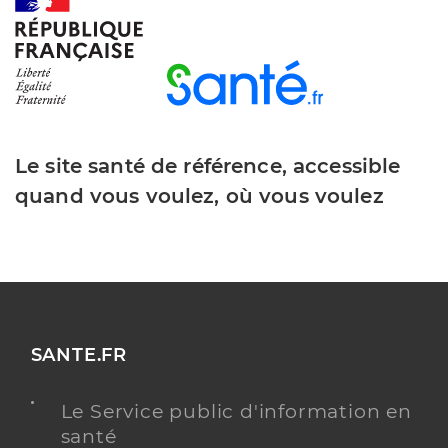
Téléphone
0240960404
Y ALLER
Le site santé de référence, accessible
quand vous voulez, où vous voulez
SANTE.FR
Le Service public d'information en
santé