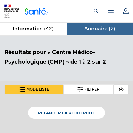
Panneau de gestion des cookies
Menu pr
Ouvrir la rech
Information (
42
)
Annuaire (
2
)
dans Annuaire
Résultats
pour « Centre Médico-
Psychologique (CMP) »
de 1 à 2 sur 2
MODE LISTE
FILTRER
Psychiatrie adultes - epsylan - cmp
ancenis-st gereon
Etablissement de soins
Centre Médico-Psychologique (CMP)
RELANCER LA RECHERCHE
Voir l’offre identifiée