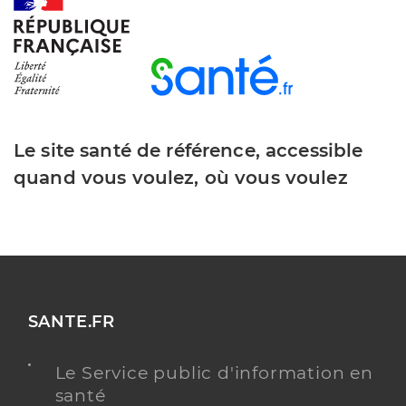
Y ALLER
Equipe mobile de soutien au logement
- bernay
Etablissement de soins
Centre Médico-Psychologique (CMP)
Le site santé de référence, accessible
quand vous voulez, où vous voulez
Adresse
41 Avenue du Président Kennedy, 27300 Bernay
Y ALLER
SANTE.FR
Le Service public d'information en
santé