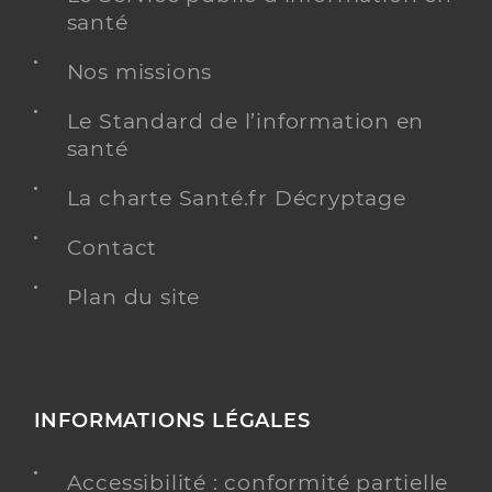
santé
Y ALLER
Nos missions
Le Standard de l’information en
Cattp adultes victoire 92g02
santé
Centre d'accueil thérapeutique à temps partiel
Etablissement de soins
(CATTP)
La charte Santé.fr Décryptage
Une offre identifiée :
Contact
Cattp adultes victoire 92g02
Plan du site
Adresse
16 Place des Victoires, 92600 Asnières-sur-Seine
Téléphone
0141322435
Y ALLER
INFORMATIONS LÉGALES
Accessibilité : conformité partielle