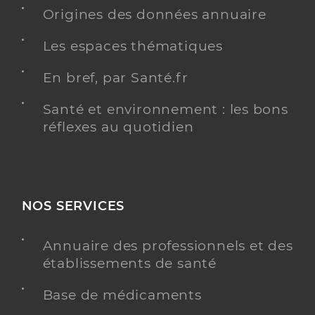
Adresse
169 Chemin l’Etang, 97212 Saint-Joseph
Origines des données annuaire
Distance
21 km
Les espaces thématiques
Téléphone
0596564463
En bref, par Santé.fr
Y ALLER
Santé et environnement : les bons
réflexes au quotidien
Steer sas
Centre de dialyse
Etablissement de soins
NOS SERVICES
Une offre identifiée :
Annuaire des professionnels et des
Entrainement
établissements de santé
Adresse
Fort-de-France, 97200 Fort-de-France
Base de médicaments
Distance
22 km