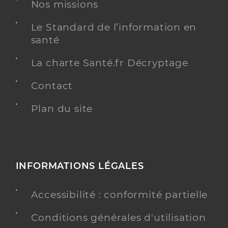
Nos missions
Chu de martinique - site de trinite
Le Standard de l’information en
Centre hospitalier régional (CHR)
santé
Etablissement de soins
La charte Santé.fr Décryptage
Voir l’offre identifiée
Contact
Adresse
Rue Eugene Fatier, 97220 La Trinité
Distance
19 km
Plan du site
Téléphone
0596664600
Y ALLER
INFORMATIONS LÉGALES
Accessibilité : conformité partielle
Hopital de jour adulte trinite
Conditions générales d'utilisation
Centre hospitalier spécialisé de lutte contre les
Etablissement de soins
maladies mentales