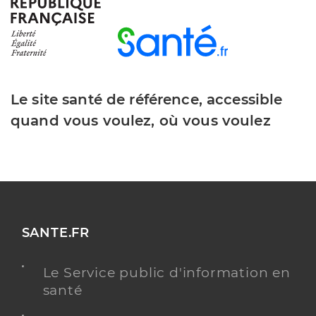
Y ALLER
Le site santé de référence, accessible
Caj du nord caraïbe
quand vous voulez, où vous voulez
Centre de jour pour personnes âgées
Etablissement de soins
Voir l’offre identifiée
Adresse
2 Rue des Alamandas, 97221 Le Carbet
Distance
15 km
SANTE.FR
Téléphone
0596382828
Le Service public d'information en
Y ALLER
santé