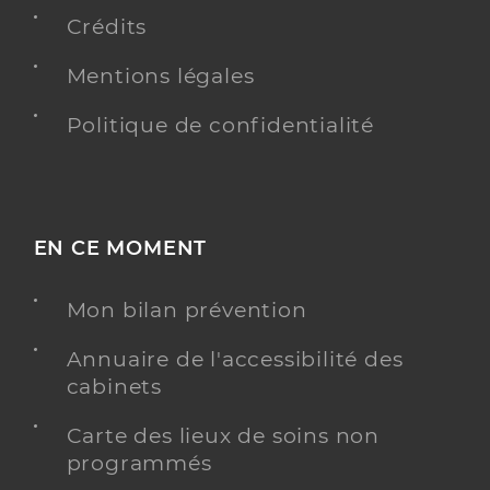
Crédits
Une offre identifiée :
Mentions légales
Hopital de jour adultes trinite
Politique de confidentialité
Adresse
Épinette, 97220 La Trinité
Distance
20 km
Téléphone
0596488300
EN CE MOMENT
Y ALLER
Mon bilan prévention
Annuaire de l'accessibilité des
Caj man doudou - logis saint jean
cabinets
Centre de jour pour personnes âgées
Etablissement de soins
Carte des lieux de soins non
programmés
Voir l’offre identifiée