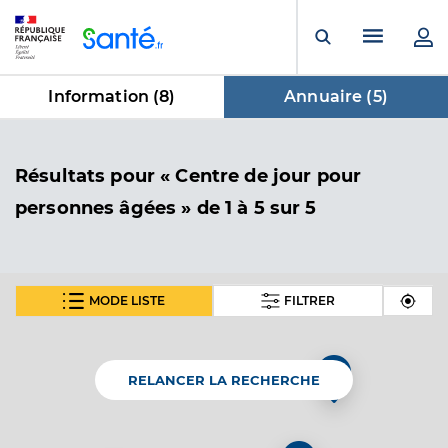
Panneau de gestion des cookies
Menu pr
Ouvrir la rech
Information (
8
)
Annuaire (
5
)
dans Annuaire
Résultats
pour « Centre de jour pour
personnes âgées »
de 1 à 5 sur 5
MODE LISTE
FILTRER
Hopital de jour gerontopsychiatrie
regain (chs pierrefeu) - la garde
Centre hospitalier spécialisé de lutte contre les
Etablissement de soins
RELANCER LA RECHERCHE
maladies mentales
Voir l’offre identifiée