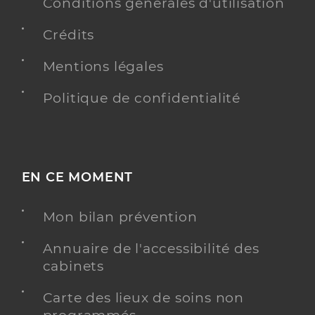
Conditions générales d'utilisation
Adresse
969 Avenue du Commandant Houot, 83130 La
Crédits
Garde
Mentions légales
Téléphone
+33 4 94 91 87 96
Politique de confidentialité
Y ALLER
EN CE MOMENT
Mon bilan prévention
Annuaire de l'accessibilité des
cabinets
Carte des lieux de soins non