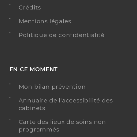
Service de santé
Château
Crédits
Centre de santé
Mentions légales
Adresse
75 Rue du General Leclerc, 62390 Auxi-le-Château
Politique de confidentialité
Distance
18 km
Téléphone
03 21 47 53 66
Y ALLER
EN CE MOMENT
Mon bilan prévention
Dr Dubus Thierry
Professionel de santé
Annuaire de l'accessibilité des
Chirurgien-dentiste
cabinets
Chirurgie dentaire
Carte des lieux de soins non
Spécialités
programmés
Adresse
8 Rue du Général de Gaulle, 62390 Auxi-le-