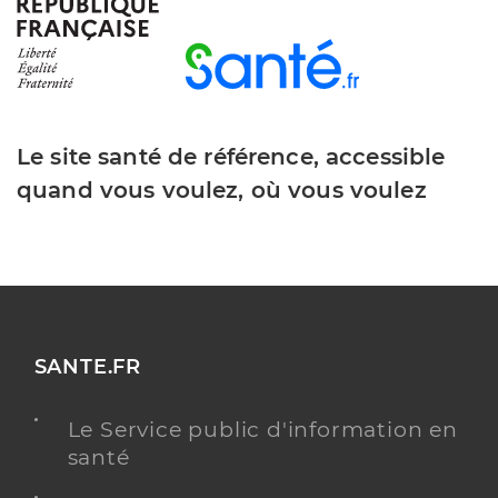
Type de convention
Conventionné
Y ALLER
Le site santé de référence, accessible
quand vous voulez, où vous voulez
Dr Sidibe Moussa
Professionel de santé
Chirurgien-dentiste
Chirurgie dentaire
Spécialités
Adresse
75bis Rue du General Leclerc, 62390 Auxi-le-
Château
SANTE.FR
Distance
18 km
Téléphone
0321475366
Le Service public d'information en
santé
Y ALLER