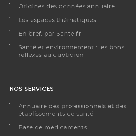
Château
Origines des données annuaire
Distance
19 km
Les espaces thématiques
Téléphone
0321472121
Type de convention
Conventionné
En bref, par Santé.fr
Santé et environnement : les bons
Y ALLER
réflexes au quotidien
Dr Collery Philippe
Professionel de santé
Chirurgien-dentiste
NOS SERVICES
Chirurgie dentaire
Annuaire des professionnels et des
Spécialités
établissements de santé
Adresse
9 Rue du Plein Soleil, 80260 Villers-Bocage
Distance
19 km
Base de médicaments
Téléphone
0322934075