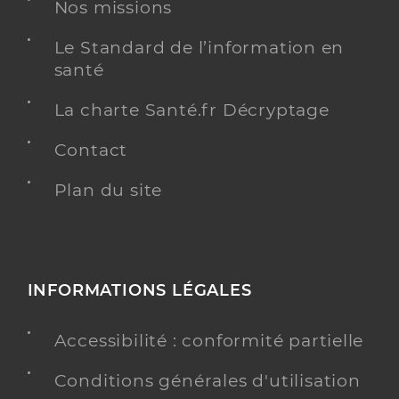
Nos missions
Le Standard de l’information en
santé
Dr Sonet Olivier
Professionel de santé
Chirurgien-dentiste
La charte Santé.fr Décryptage
Chirurgie dentaire
Contact
Spécialités
Adresse
75bis Rue du General Leclerc, 62390 Auxi-le-
Plan du site
Château
Distance
18 km
Téléphone
0321475366
INFORMATIONS LÉGALES
Y ALLER
Accessibilité : conformité partielle
Conditions générales d'utilisation
Centre De Santé Dentaire D'auxi Le