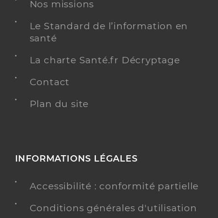
Nos missions
Chirurgie dentaire
Le Standard de l’information en
Spécialités
Adresse
4 Rue Paul Bourget, 92160 Antony
santé
Téléphone
0142377628
La charte Santé.fr Décryptage
Type de convention
Conventionné
Contact
Y ALLER
Plan du site
Dr Sharifzadehgan Shayann
Professionel de santé
INFORMATIONS LÉGALES
Chirurgien-dentiste
Accessibilité : conformité partielle
Chirurgie dentaire
Spécialités
Adresse
1 Rue Gabriel Peri, 91300 Massy
Conditions générales d'utilisation
Téléphone