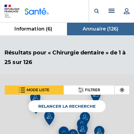
Panneau de gestion des cookies
Menu pr
Ouvrir la rech
Information (
6
)
Annuaire (
126
)
dans Annuaire
Résultats
pour « Chirurgie dentaire »
de 1 à
25 sur 126
MODE LISTE
FILTRER
SUIVANT
Dr Birgy Armand
Professionel de santé
Chirurgien-dentiste
2
RELANCER LA RECHERCHE
Chirurgie dentaire
Spécialités
Adresse
9 Rue de l’Eglise, 92290 Châtenay-Malabry