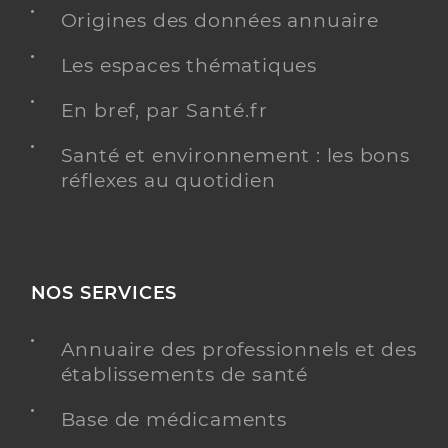
Origines des données annuaire
Dr Latrous Mohamed Aziz
Professionel de santé
Les espaces thématiques
Chirurgien-dentiste
En bref, par Santé.fr
Chirurgie dentaire
Spécialités
Santé et environnement : les bons
Adresse
15 Rue de Montpellier, 91300 Massy
réflexes au quotidien
Téléphone
0180867642
Y ALLER
NOS SERVICES
Annuaire des professionnels et des
Dr Bucktowar Jaykishan
Professionel de santé
établissements de santé
Chirurgien-dentiste
Base de médicaments
Chirurgie dentaire