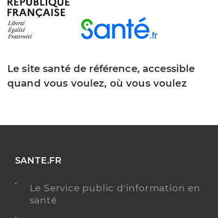
Dr Partouche Aaron
Professionel de santé
Chirurgien-dentiste
Le site santé de référence, accessible
Chirurgie dentaire
Spécialités
quand vous voulez, où vous voulez
Adresse
7 Avenue Léon Blum, 92160 Antony
Téléphone
0146660909
Type de convention
Conventionné
Y ALLER
SANTE.FR
Le Service public d'information en
santé
Dr Huynh Christian
Professionel de santé
Chirurgien-dentiste