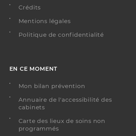
0164472331
Crédits
Type de convention
Conventionné
Mentions légales
Y ALLER
Politique de confidentialité
Dr Djebbar Martins Imane
Professionel de santé
Chirurgien-dentiste
EN CE MOMENT
Chirurgie dentaire
Mon bilan prévention
Spécialités
Adresse
Avenue de la Residence, 92160 Antony
Annuaire de l'accessibilité des
Téléphone
0186708607
cabinets
Carte des lieux de soins non
Y ALLER
programmés