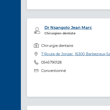
Dr Nsangolo Jean Marc
Professionel de santé
Chirurgien-dentiste
Chirurgie dentaire
Spécialités
Adresse
7 Route de Jonzac, 16300 Barbezieux-Sa
Téléphone
0545790128
Type de convention
Conventionné