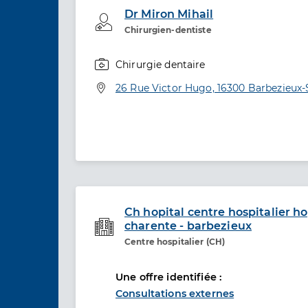
Dr Miron Mihail
Professionel de santé
Chirurgien-dentiste
Chirurgie dentaire
Spécialités
Adresse
26 Rue Victor Hugo, 16300 Barbezieux-S
Ch hopital centre hospitalier h
charente - barbezieux
Etablissement de soins
Centre hospitalier (CH)
Une offre identifiée :
Consultations externes