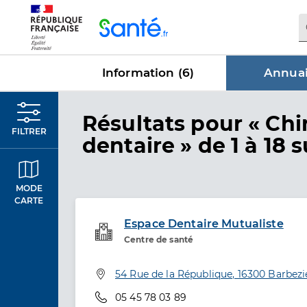
Panneau de gestion des cookies
Information (
6
)
Annuai
dans Annu
Résultats
pour « Chi
FILTRER
dentaire »
de 1 à 18 s
MODE
CARTE
Espace Dentaire Mutualiste
Service de santé
Centre de santé
Adresse
54 Rue de la République, 16300 Barbezi
Téléphone
05 45 78 03 89