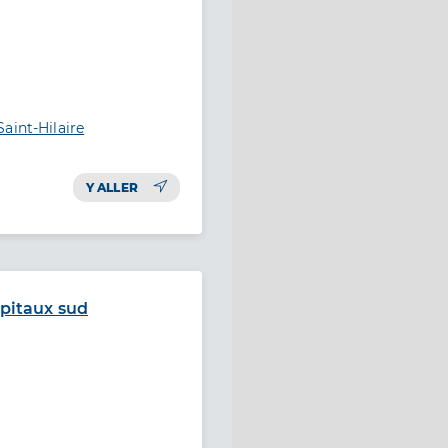
aint-Hilaire
Y ALLER
opitaux sud