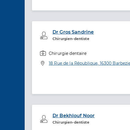
Dr Gros Sandrine
Professionel de santé
Chirurgien-dentiste
Chirurgie dentaire
Spécialités
Adresse
18 Rue de la République, 16300 Barbezie
Dr Bekhlouf Noor
Professionel de santé
Chirurgien-dentiste