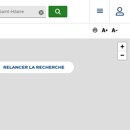
Menu prin
Supprimer
RECHERCHER
Augmente
Dimin
+
−
RELANCER LA RECHERCHE