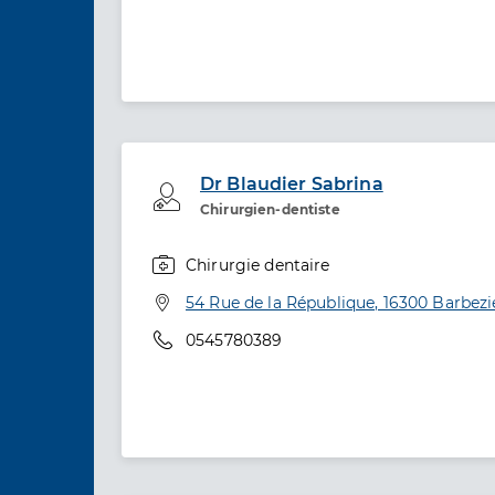
Dr Blaudier Sabrina
Professionel de santé
Chirurgien-dentiste
Chirurgie dentaire
Spécialités
Adresse
54 Rue de la République, 16300 Barbezi
Téléphone
0545780389