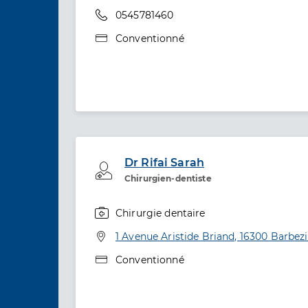
Téléphone
0545781460
Type de convention
Conventionné
Dr Rifai Sarah
Professionel de santé
Chirurgien-dentiste
Chirurgie dentaire
Spécialités
Adresse
1 Avenue Aristide Briand, 16300 Barbezi
Type de convention
Conventionné