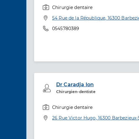
Chirurgie dentaire
Spécialités
Adresse
54 Rue de la République, 16300 Barbezi
Téléphone
0545780389
Dr Caradja Ion
Professionel de santé
Chirurgien-dentiste
Chirurgie dentaire
Spécialités
Adresse
26 Rue Victor Hugo, 16300 Barbezieux-S