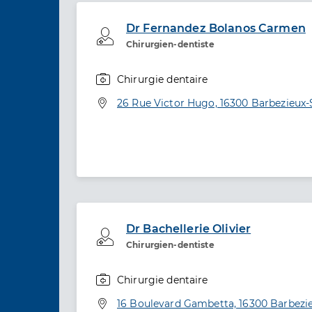
Dr Fernandez Bolanos Carmen
Professionel de santé
Chirurgien-dentiste
Chirurgie dentaire
Spécialités
Adresse
26 Rue Victor Hugo, 16300 Barbezieux-S
Dr Bachellerie Olivier
Professionel de santé
Chirurgien-dentiste
Chirurgie dentaire
Spécialités
Adresse
16 Boulevard Gambetta, 16300 Barbezie