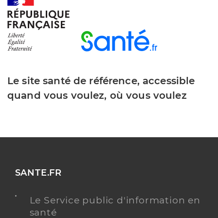
Dr Raspus Remy
Professionel de santé
Chirurgien-dentiste
Chirurgie dentaire
Spécialités
Le site santé de référence, accessible
Adresse
2 Rue de la République, 13470 Carnoux-en-
Provence
quand vous voulez, où vous voulez
Téléphone
0442734949
Type de convention
Conventionné
Y ALLER
SANTE.FR
Le Service public d'information en
Dr Brocco Laurence
Professionel de santé
santé
Chirurgien-dentiste