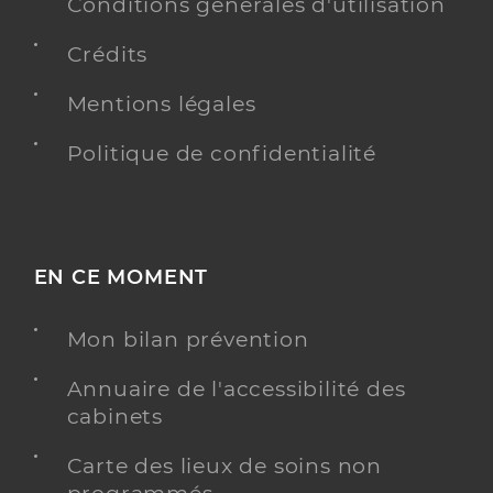
Conditions générales d'utilisation
Provence
Type de convention
Conventionné
Crédits
Mentions légales
Y ALLER
Politique de confidentialité
Dr Girardot Vincent
Professionel de santé
Chirurgien-dentiste
EN CE MOMENT
Chirurgie dentaire
Spécialités
Mon bilan prévention
Adresse
5 Boulevard du Maréchal Lyautey, 13470 Carnoux-
en-Provence
Annuaire de l'accessibilité des
Téléphone
0442736263
cabinets
Type de convention
Conventionné
Carte des lieux de soins non