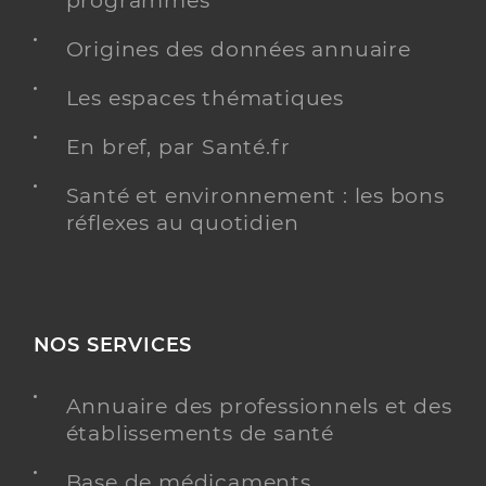
programmés
Y ALLER
Origines des données annuaire
Les espaces thématiques
Dr Guay Michel
Professionel de santé
En bref, par Santé.fr
Chirurgien-dentiste
Santé et environnement : les bons
Chirurgie dentaire
Spécialités
réflexes au quotidien
Adresse
5 Boulevard du Maréchal Lyautey, 13470 Carnoux-
en-Provence
Téléphone
0442736263
Type de convention
Conventionné
NOS SERVICES
Y ALLER
Annuaire des professionnels et des
établissements de santé
Base de médicaments