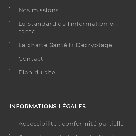
Nos missions
Chirurgie dentaire
Spécialités
Adresse
Le Standard de l’information en
5 Boulevard du Maréchal Lyautey, 13470 Carnoux-
en-Provence
santé
Téléphone
0442736263
La charte Santé.fr Décryptage
Type de convention
Conventionné
Contact
Y ALLER
Plan du site
Dr Adelaide Coline
Professionel de santé
INFORMATIONS LÉGALES
Chirurgien-dentiste
Chirurgie dentaire
Accessibilité : conformité partielle
Spécialités
Adresse
3310 Route de La Ciotat, 13470 Carnoux-en-