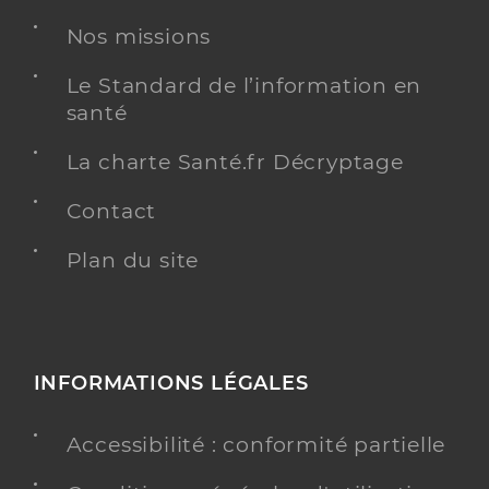
Nos missions
Dr Salvati Christine
Professionel de santé
Le Standard de l’information en
Chirurgien-dentiste
santé
Chirurgie dentaire
Spécialités
La charte Santé.fr Décryptage
Adresse
3 Rue de la Liberté, 30660 Gallargues-le-
Montueux
Contact
Téléphone
0466351772
Plan du site
Type de convention
Conventionné
Y ALLER
INFORMATIONS LÉGALES
Accessibilité : conformité partielle
Dr El Otmani Leila
Professionel de santé
Chirurgien-dentiste