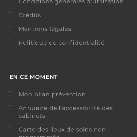
Conditions générales d'utilisation
Chirurgie dentaire
Crédits
Spécialités
Adresse
Route des Plages, 30660 Gallargues-le-
Montueux
Mentions légales
Politique de confidentialité
Y ALLER
EN CE MOMENT
Dr Gouteron William
Professionel de santé
Chirurgien-dentiste
Mon bilan prévention
Chirurgie dentaire
Spécialités
Annuaire de l'accessibilité des
Adresse
15 Rue des Rachalans, 30660 Gallargues-le-
cabinets
Montueux
Téléphone
0466934190
Carte des lieux de soins non
Type de convention