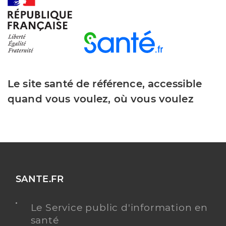
Y ALLER
Dr Afforti Jean Luc
Professionel de santé
Le site santé de référence, accessible
Chirurgien-dentiste
quand vous voulez, où vous voulez
Chirurgie dentaire
Spécialités
Adresse
7 Rue Jean Grand, 30660 Gallargues-le-
Montueux
Téléphone
0466353257
Type de convention
Conventionné
SANTE.FR
Y ALLER
Le Service public d'information en
santé