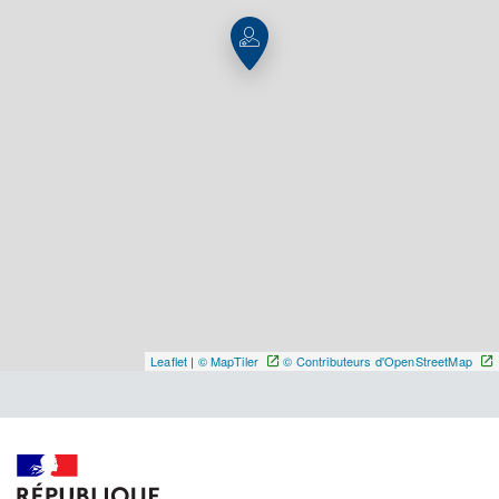
Y ALLER
Leaflet
|
© MapTiler
© Contributeurs d'OpenStreetMap