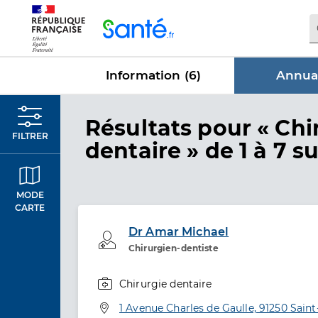
Panneau de gestion des cookies
Information (
6
)
Annuai
dans Annu
Résultats
pour « Chi
FILTRER
dentaire »
de 1 à 7 su
MODE
CARTE
Dr Amar Michael
Professionel de santé
Chirurgien-dentiste
Chirurgie dentaire
Spécialités
Adresse
1 Avenue Charles de Gaulle, 91250 Sain