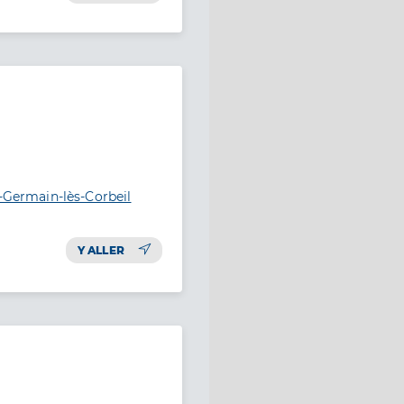
t-Germain-lès-Corbeil
Y ALLER