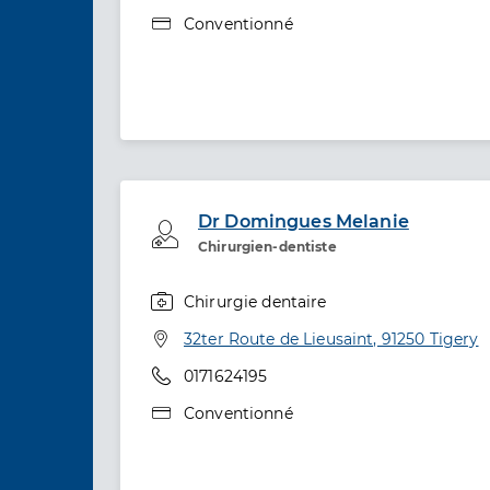
Type de convention
Conventionné
Dr Domingues Melanie
Professionel de santé
Chirurgien-dentiste
Chirurgie dentaire
Spécialités
Adresse
32ter Route de Lieusaint, 91250 Tigery
Téléphone
0171624195
Type de convention
Conventionné