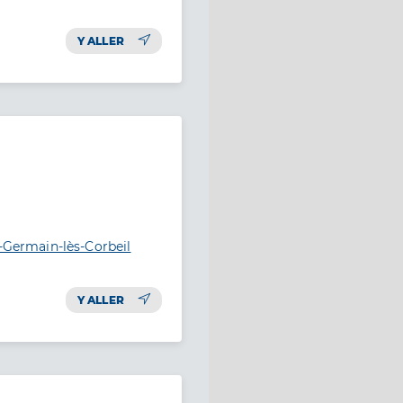
Y ALLER
t-Germain-lès-Corbeil
Y ALLER