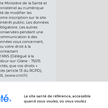
le Ministère de la Santé et
ministériel au numérique
té de modifier les
tre inscription sur le site
l’intérêt public. Les données
obligatoire. Les autres
 conservées pendant une
e communication à des
onnées vous concernant,
ou votre droit à la
contactant
l’ANS (Délégué à la
dour-sur-Glane - 75015
ctés, que vos droits «
és (article 13 du RGPD),
IL (www.cnil.fr)
Le site santé de référence, accessible
quand vous voulez, où vous voulez