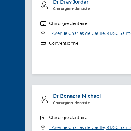
Dr Dray Jordan
Professionel de santé
Chirurgien-dentiste
Chirurgie dentaire
Spécialités
Adresse
1 Avenue Charles de Gaulle, 91250 Sain
Type de convention
Conventionné
Dr Benazra Michael
Professionel de santé
Chirurgien-dentiste
Chirurgie dentaire
Spécialités
Adresse
1 Avenue Charles de Gaulle, 91250 Sain