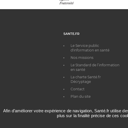
SANTE.FR
Le Service public
d'information en santé
Nos missions
Le Standard de l’information
en santé
La charte Santé.fr
Décryptage
Contact
Plan du site
Afin d’améliorer votre expérience de navigation, Santé.fr utilise d
plus sur la finalité précise de ces co