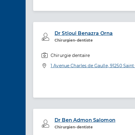
Dr Stioui Benazra Orna
Professionel de santé
Chirurgien-dentiste
Chirurgie dentaire
Spécialités
Adresse
1 Avenue Charles de Gaulle, 91250 Sain
Dr Ben Admon Salomon
Professionel de santé
Chirurgien-dentiste