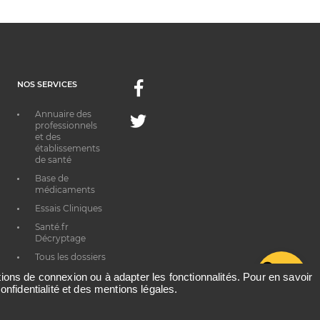
NOS SERVICES
Facebook
Annuaire des
Twitter
professionnels
et des
établissements
de santé
Base de
médicaments
Essais Cliniques
Santé.fr
Décryptage
Tous les dossiers
G
thématiques
ations de connexion ou à adapter les fonctionnalités. Pour en savoir
onfidentialité et des mentions légales.