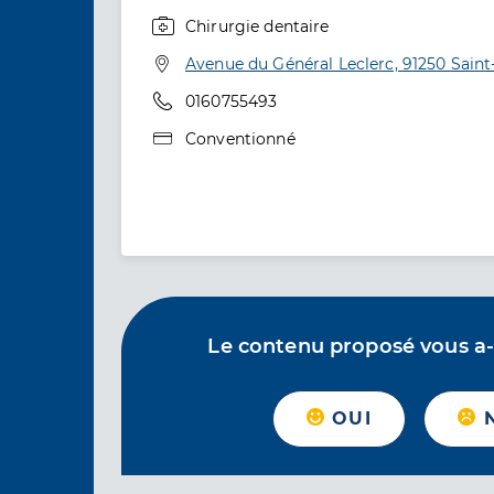
Chirurgie dentaire
Spécialités
Adresse
Avenue du Général Leclerc, 91250 Saint
Téléphone
0160755493
Type de convention
Conventionné
Le contenu proposé vous a-t-
OUI