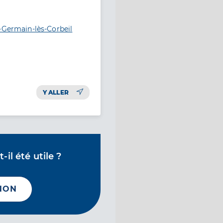
-Germain-lès-Corbeil
Y ALLER
il été utile ?
NON