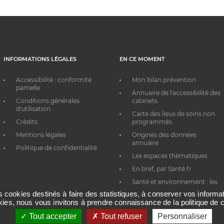
INFORMATIONS LÉGALES
EN CE MOMENT
Accessibilité : conformité
Mon bilan prévention
partielle
Annuaire de l'accessibilité des
Conditions générales
cabinets
d'utilisation
Carte des lieux de soins non
Crédits
programmés
Mentions légales
Origines des données
annuaire
Politique de confidentialité
Les espaces thématiques
En bref, par Santé.fr
Santé et environnement : les
bons réflexes au quotidien
es cookies destinés à faire des statistiques, à conserver vos inform
okies, nous vous invitons à prendre connaissance de la politique de c
Tout accepter
Tout refuser
Personnaliser