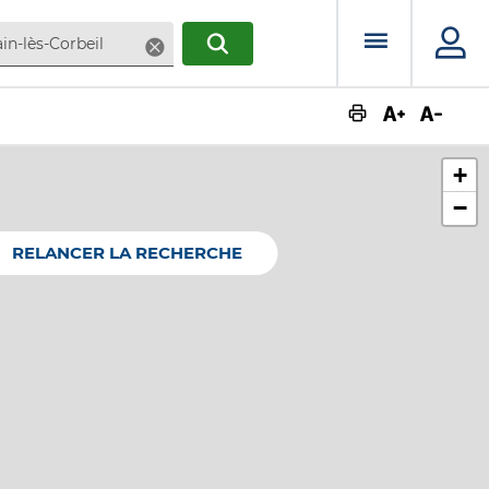
Menu prin
Supprimer
RECHERCHER
Augmente
Dimin
+
−
RELANCER LA RECHERCHE