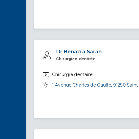
Dr Benazra Sarah
Professionel de santé
Chirurgien-dentiste
Chirurgie dentaire
Spécialités
Adresse
1 Avenue Charles de Gaulle, 91250 Sain