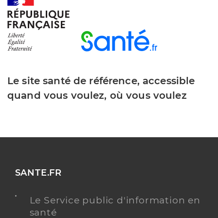
Dr Darrieux Marie Charlotte
Professionel de santé
Chirurgien-dentiste
Chirurgie dentaire
Spécialités
Adresse
30 Rue de la Guillerie, 40500 Saint-Sever
Le site santé de référence, accessible
Type de convention
Conventionné
quand vous voulez, où vous voulez
Y ALLER
Dr Godin Heloise
Professionel de santé
SANTE.FR
Chirurgien-dentiste
Le Service public d'information en
Chirurgie dentaire
santé
Spécialités