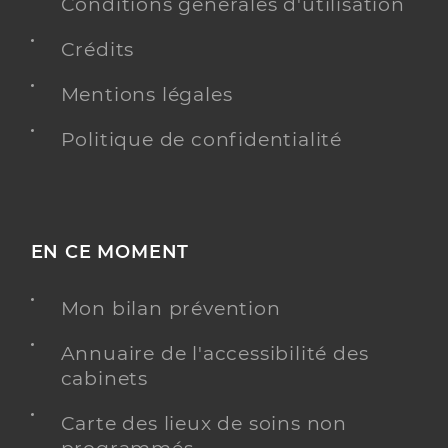
Conditions générales d'utilisation
Crédits
Mentions légales
Dr Rambaud Penelope
Professionel de santé
Chirurgien-dentiste
Politique de confidentialité
Chirurgie dentaire
Spécialités
Adresse
30 Rue de la Guillerie, 40500 Saint-Sever
Type de convention
Conventionné
EN CE MOMENT
Y ALLER
Mon bilan prévention
Annuaire de l'accessibilité des
cabinets
Carte des lieux de soins non