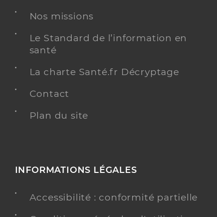
Adresse
3 Allée du Carmel, 40500 Saint-Sever
Nos missions
Téléphone
+33 0525230975
Type de convention
Conventionné
Le Standard de l’information en
santé
Y ALLER
La charte Santé.fr Décryptage
Contact
Plan du site
Dr Forthoffer Paul
Professionel de santé
Chirurgien-dentiste
Chirurgie dentaire
Spécialités
Adresse
30 Rue de la Guillerie, 40500 Saint-Sever
INFORMATIONS LÉGALES
Type de convention
Conventionné
Accessibilité : conformité partielle
Y ALLER