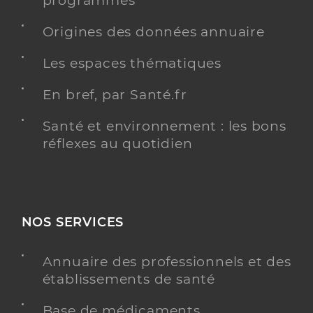
programmés
Spécialités
Adresse
20 Rue Maryse Bastie, 40510 Seignosse
Origines des données annuaire
Téléphone
0558728677
Les espaces thématiques
Type de convention
Conventionné
En bref, par Santé.fr
Y ALLER
Santé et environnement : les bons
réflexes au quotidien
Dr Clerc Bruno
Professionel de santé
Chirurgien-dentiste
NOS SERVICES
Chirurgie dentaire
Spécialités
Adresse
683 Avenue de Larrigan, 40510 Seignosse
Annuaire des professionnels et des
établissements de santé
Téléphone
05 35 65 66 30
Type de convention
Conventionné
Base de médicaments