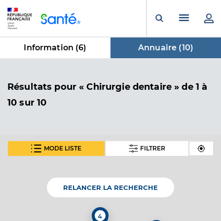
Panneau de gestion des cookies
Menu pr
Ouvrir la rech
Information (
6
)
Annuaire (
10
)
dans Annuaire
Résultats
pour « Chirurgie dentaire »
de 1 à
10 sur 10
MODE LISTE
FILTRER
Dr Merlet Thomas
Professionel de santé
Chirurgien-dentiste
RELANCER LA RECHERCHE
Chirurgie dentaire
Spécialités
Adresse
1 Rue des Camélias, 40230 Saubion
4