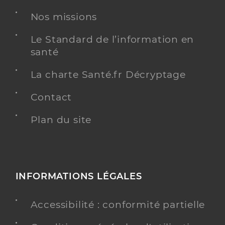
Type de convention
Conventionné
Nos missions
Y ALLER
Le Standard de l’information en
santé
La charte Santé.fr Décryptage
Dr Becker Elsa
Professionel de santé
Contact
Chirurgien-dentiste
Plan du site
Chirurgie dentaire
Spécialités
Adresse
20 Rue Maryse Bastie, 40510 Seignosse
Type de convention
Conventionné
INFORMATIONS LÉGALES
Y ALLER
Accessibilité : conformité partielle