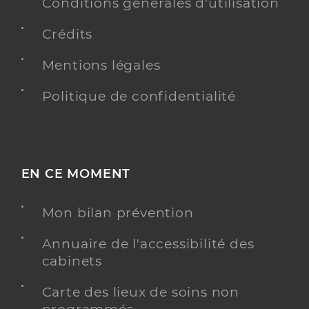
Conditions générales d'utilisation
Dr Griffet Benoit
Professionel de santé
Crédits
Chirurgien-dentiste
Mentions légales
Chirurgie dentaire
Spécialités
Adresse
Politique de confidentialité
1 Rue de l’Arroun, 40510 Seignosse
Téléphone
0558433778
Type de convention
Conventionné
EN CE MOMENT
Y ALLER
Mon bilan prévention
Annuaire de l'accessibilité des
Dr Saldar Khan Jean Marc
Professionel de santé
cabinets
Chirurgien-dentiste
Carte des lieux de soins non
Chirurgie dentaire