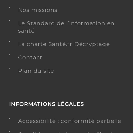
Nos missions
Hopital prive la chataigneraie
Le Standard de l’information en
Etablissement de soins pluridisciplinaire
Etablissement de soins
santé
Voir l’offre identifiée
La charte Santé.fr Décryptage
Adresse
59 rue de la Châtaigneraie, 63110 Beaumont
Contact
Téléphone
0473408040
Plan du site
Y ALLER
INFORMATIONS LÉGALES
Dr Bousquet Jacques
Professionel de santé
Chirurgien viscérale
Accessibilité : conformité partielle