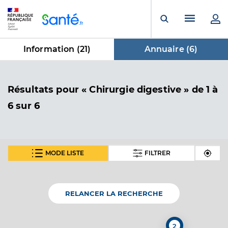
Panneau de gestion des cookies
Menu pr
Ouvrir la rech
Information (
21
)
Annuaire (
6
)
dans Annuaire
Résultats
pour « Chirurgie digestive »
de 1 à
6 sur 6
MODE LISTE
FILTRER
Centre de lutte contre le cancer j.
perrin
Etablissement de soins
Centre de Lutte Contre Cancer
RELANCER LA RECHERCHE
Voir l’offre identifiée
2