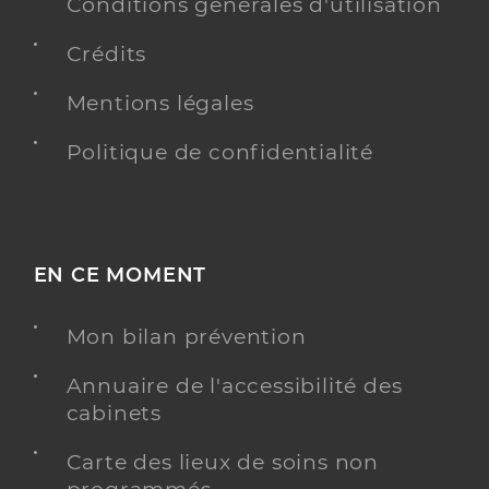
Chirurgie viscérale et digestive
Conditions générales d'utilisation
Spécialités
Adresse
rue de la Châtaigneraie, 63110 Beaumont
Crédits
Téléphone
0473408012
Mentions légales
Type de convention
Conventionné secteur 2
Politique de confidentialité
Y ALLER
EN CE MOMENT
Dr Carrier Guillaume
Professionel de santé
Chirurgien viscérale
Mon bilan prévention
Chirurgie viscérale et digestive
Annuaire de l'accessibilité des
Spécialités
Adresse
59 rue de la Châtaigneraie, 63110 Beaumont
cabinets
Téléphone
0473408012
Carte des lieux de soins non
Type de convention
Conventionné secteur 2