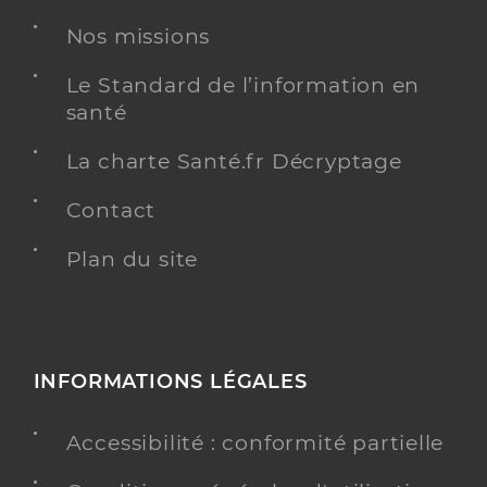
Chirurgie plastique reconstructrice et esthétique
Nos missions
Spécialités
Adresse
48 Rue Henri Barbusse, 59880 Saint-Saulve
Le Standard de l’information en
santé
Y ALLER
La charte Santé.fr Décryptage
Contact
Plan du site
INFORMATIONS LÉGALES
Accessibilité : conformité partielle