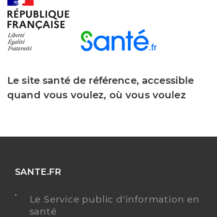
Y ALLER
Dr Faissal Antoine
Professionel de santé
Chirurgien maxillo-facial et stomatologiste
Le site santé de référence, accessible
quand vous voulez, où vous voulez
Chirurgie maxillo-faciale et stomatologie
Spécialités
Adresse
20 Avenue Bernard IV, 31600 Muret
Type de convention
Conventionné secteur 2
Y ALLER
SANTE.FR
Le Service public d'information en
santé