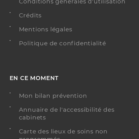
Conditions générales d'utilisation
Adresse
11 Boulevard Georges Charpak, 44600 Saint-
Crédits
Nazaire
Téléphone
0272278000
Mentions légales
Politique de confidentialité
Y ALLER
EN CE MOMENT
Dr Villapadierna Frederic
Professionel de santé
Chirurgien vasculaire
Mon bilan prévention
Chirurgie vasculaire
Spécialités
Annuaire de l'accessibilité des
Adresse
11 Boulevard Georges Charpak, 44600 Saint-
cabinets
Nazaire
Type de convention
Conventionné secteur 1
Carte des lieux de soins non