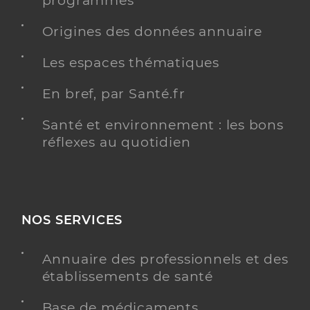
programmés
Y ALLER
Origines des données annuaire
Les espaces thématiques
Dr Hamelin Thibaud
Professionel de santé
En bref, par Santé.fr
Chirurgien vasculaire
Santé et environnement : les bons
Chirurgie vasculaire
réflexes au quotidien
Spécialités
Adresse
33 Boulevard de l’Université, 44600 Saint-
Nazaire
Type de convention
Conventionné secteur 2
NOS SERVICES
Y ALLER
Annuaire des professionnels et des
établissements de santé
Base de médicaments