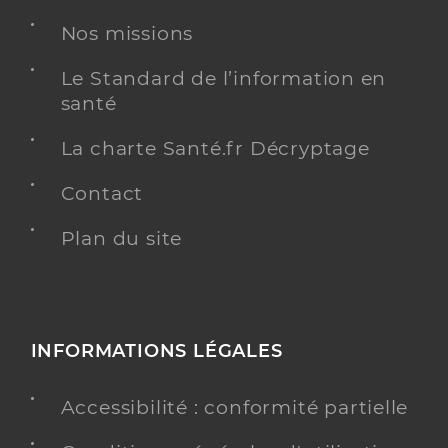
Dr Villapadierna Frederic
Professionel de santé
Nos missions
Chirurgien vasculaire
Le Standard de l’information en
Chirurgie vasculaire
Spécialités
santé
Adresse
33 Boulevard de l’Université, 44600 Saint-
Nazaire
La charte Santé.fr Décryptage
Téléphone
0251161678
Contact
Type de convention
Conventionné secteur 1
Plan du site
Y ALLER
INFORMATIONS LÉGALES
Ch saint nazaire - cite sanitaire
Centre hospitalier (CH)
Etablissement de soins
Accessibilité : conformité partielle
Voir l’offre identifiée