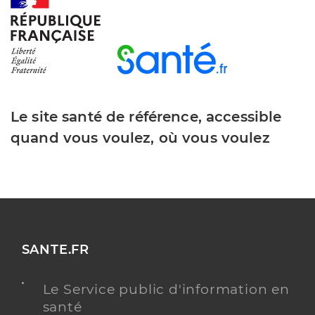
Y ALLER
Clinique mutualiste de l'estuaire
Etablissement de soins pluridisciplinaire
Etablissement de soins
Le site santé de référence, accessible
quand vous voulez, où vous voulez
Voir l’offre identifiée
Adresse
11 Boulevard Georges Charpak, 44600 Saint-
Nazaire
Téléphone
0272275300
Y ALLER
SANTE.FR
Le Service public d'information en
santé