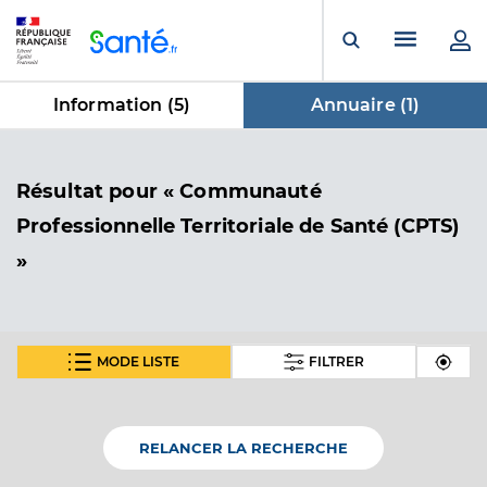
Panneau de gestion des cookies
Menu pr
Ouvrir la rech
Information (
5
)
Annuaire (
1
)
dans Annuaire
Résultat
pour « Communauté
Professionnelle Territoriale de Santé (CPTS)
»
MODE LISTE
FILTRER
Cpts var est- pays de fayence
Communauté Professionnelle Territoriale de Santé
Etablissement de soins
(CPTS)
RELANCER LA RECHERCHE