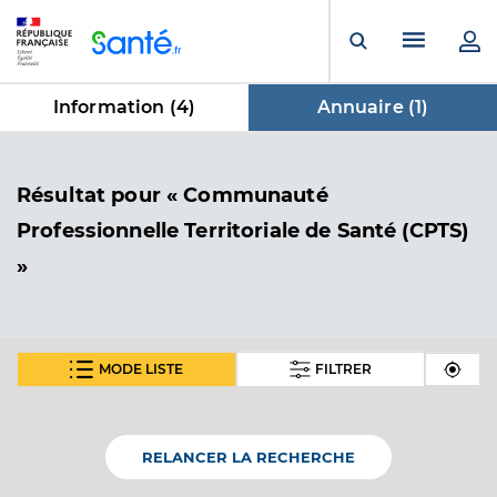
Panneau de gestion des cookies
Menu pr
Ouvrir la rech
Information (
4
)
Annuaire (
1
)
dans Annuaire
Résultat
pour « Communauté
Professionnelle Territoriale de Santé (CPTS)
»
MODE LISTE
FILTRER
Cpts du pays des sources
Communauté Professionnelle Territoriale de Santé
Etablissement de soins
(CPTS)
RELANCER LA RECHERCHE