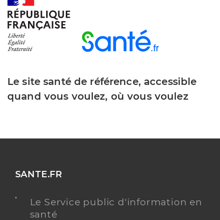
Ch les chanaux macon
Centre hospitalier (CH)
Etablissement de soins
Le site santé de référence, accessible
Une offre identifiée :
quand vous voulez, où vous voulez
Addiction consultations externes
Adresse
350 Boulevard Louis Escande, 71000 Mâcon
Téléphone
+33385203040
Y ALLER
SANTE.FR
Le Service public d'information en
santé
CJC - Addictions France 71