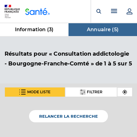
Panneau de gestion des cookies
Menu pr
Ouvrir la rech
Information (
3
)
Annuaire (
5
)
dans Annuaire
Résultats
pour « Consultation addictologie
- Bourgogne-Franche-Comté »
de 1 à 5 sur 5
MODE LISTE
FILTRER
Csapa - anpaa 71
Centre de soins d'accompagnement et de
Etablissement de soins
prévention en addictologie (CSAPA)
RELANCER LA RECHERCHE
Voir l’offre identifiée