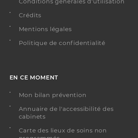
Conditions générales d'utilisation
Adresse
71 Rue Jean Macé, 71000 Mâcon
Crédits
Horaires d'ouverture
Ouvert
- Ferme à
15h00
Mentions légales
Téléphone
03 85 39 20 56
Proposition de test rapide d'orientation diagnostic
Politique de confidentialité
(TROD). Dispositifs anti-overdose à disposition.
Présence d'une CJC.
Y ALLER
EN CE MOMENT
Mon bilan prévention
Annuaire de l'accessibilité des
cabinets
Carte des lieux de soins non