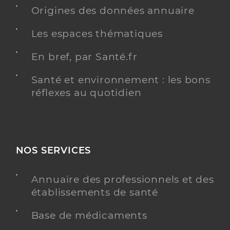
Origines des données annuaire
Y ALLER
Les espaces thématiques
AGRÉÉ DÉPISTAGE ORGANISÉ DU CANCER DU
SEIN
En bref, par Santé.fr
Santé et environnement : les bons
réflexes au quotidien
Clinique conti
Etablissement de soins pluridisciplinaire
Etablissement de soins
Une offre identifiée :
Ivg
NOS SERVICES
Adresse
3 Chemin des 3 Sources, 95290 L’Isle-Adam
Annuaire des professionnels et des
Téléphone
0134081515
établissements de santé
Base de médicaments
Y ALLER