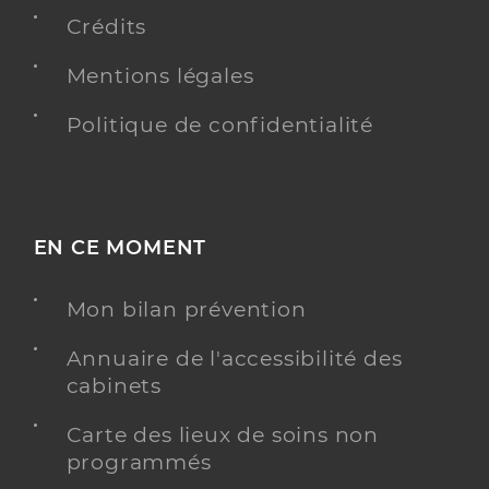
Crédits
Type de convention
Conventionné secteur 2
Mentions légales
Y ALLER
Politique de confidentialité
AGRÉÉ DÉPISTAGE ORGANISÉ DU CANCER DU
SEIN
EN CE MOMENT
Dr Berdugo Lucien
Professionel de santé
Radiologue
Mon bilan prévention
Radiologie
Annuaire de l'accessibilité des
Spécialités
cabinets
Adresse
17 Rue Jules Michelet, 60100 Creil
Téléphone
0344247090
Carte des lieux de soins non
programmés
Type de convention
Conventionné secteur 1