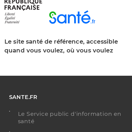
Y ALLER
Centre hospitalier de troyes
Le site santé de référence, accessible
Centre hospitalier (CH)
Etablissement de soins
quand vous voulez, où vous voulez
Voir l’offre identifiée
Adresse
101 Avenue Anatole France, 10000 Troyes
Téléphone
0325494949
SANTE.FR
Y ALLER
Le Service public d'information en
santé
Chu saint etienne