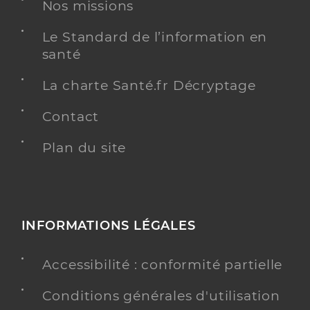
Nos missions
Centre hospitalier régional (CHR)
Etablissement de soins
Le Standard de l’information en
Voir l’offre identifiée
santé
Adresse
Avenue Albert Raimond, 42270 Saint-Priest-en-
La charte Santé.fr Décryptage
Jarez
Téléphone
0477828000
Contact
Plan du site
Y ALLER
Dr Abdel Wahab Cendos
Professionel de santé
INFORMATIONS LÉGALES
Radiologue
Accessibilité : conformité partielle
Radiologie
Spécialités
Conditions générales d'utilisation
Adresse
Boulevard Ferdinand de Lesseps, 13090 Aix-en-
Provence