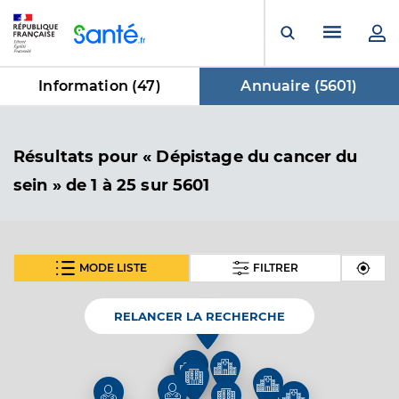
Panneau de gestion des cookies
Menu pr
Ouvrir la rech
Information (
47
)
Annuaire (
5601
)
dans Annuaire
Résultats
pour « Dépistage du cancer du
sein »
de 1 à 25 sur 5601
MODE LISTE
FILTRER
SUIVANT
Dr Sauvage Philippe
Professionel de santé
Radiologue
RELANCER LA RECHERCHE
Radiologie
Spécialités
Adresse
20 Avenue de la Reconnaissance, 59491 Villeneuve-