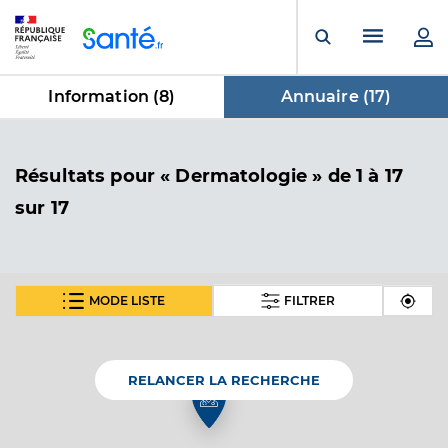
Panneau de gestion des cookies
Menu pr
Ouvrir la rech
Information (
8
)
Annuaire (
17
)
dans Annuaire
Résultats
pour « Dermatologie »
de 1 à 17
sur 17
MODE LISTE
FILTRER
En fonction de votre recherche nous vous proposons 1
carte(s) thématique(s)
RELANCER LA RECHERCHE
Carte thématique
Annuaire de l'accessibilité des cabinets