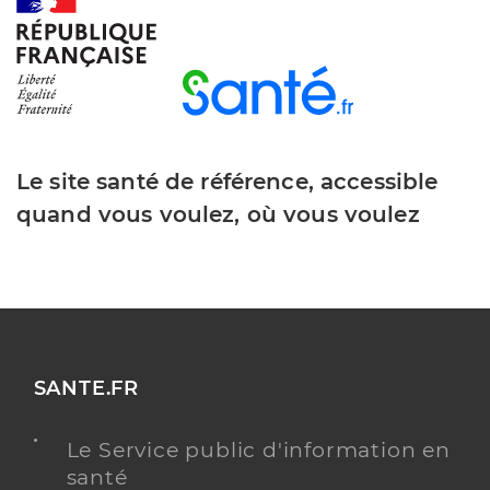
Dr Aubier-Devillierre Myriam
Professionel de santé
Dermatologue
Dermatologie et vénéréologie
Le site santé de référence, accessible
Spécialités
Adresse
63 Boulevard Victor Hugo, 92200 Neuilly-sur-
quand vous voulez, où vous voulez
Seine
Téléphone
0146412760
Type de convention
Conventionné secteur 2
Y ALLER
SANTE.FR
Le Service public d'information en
santé
Dr Kaddour Karima