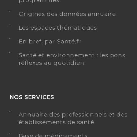
programmés
Origines des données annuaire
Dr Goula Maria
Professionel de santé
Les espaces thématiques
Dermatologue
En bref, par Santé.fr
Dermatologie et vénéréologie
Spécialités
Adresse
121 Boulevard Bineau, 92200 Neuilly-sur-Seine
Santé et environnement : les bons
réflexes au quotidien
Téléphone
0147474541
Y ALLER
NOS SERVICES
Annuaire des professionnels et des
Dr Pattier Philippe
Professionel de santé
établissements de santé
Dermatologue
Base de médicaments
Dermatologie et vénéréologie