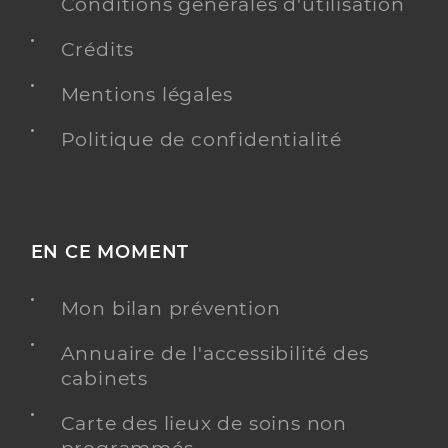
Conditions générales d'utilisation
Crédits
Y ALLER
Mentions légales
Politique de confidentialité
American hospital of paris
Etablissement de soins pluridisciplinaire
Etablissement de soins
Une offre identifiée :
EN CE MOMENT
Service d'hospitalisation ambulatoire
Adresse
63 Boulevard Victor Hugo, 92200 Neuilly-sur-
Mon bilan prévention
Seine
Annuaire de l'accessibilité des
Téléphone
0146412525
cabinets
Y ALLER
Carte des lieux de soins non