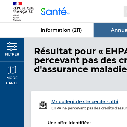
Panneau de gestion des cookies
Information (
211
)
Annuai
dans Annua
Résultat
pour « EHP
FILTRER
percevant pas des cr
d'assurance maladie
MODE
CARTE
Mr collegiale ste cecile - albi
EHPA ne percevant pas des crédits d'assu
Etablissement de soins
Une offre identifiée :