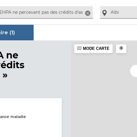
Supprimer
re (
1
)
MODE CARTE
ire
A ne
édits
 »
rance maladie