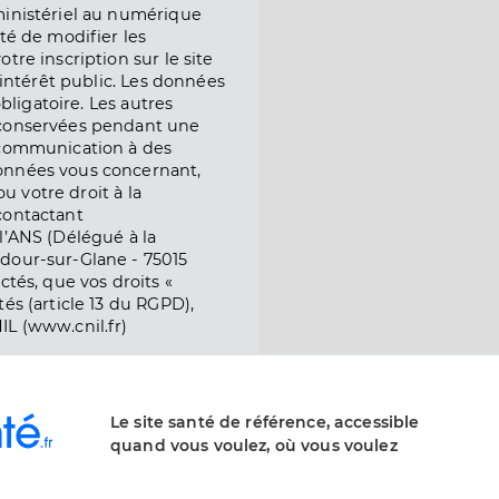
ministériel au numérique
té de modifier les
tre inscription sur le site
l’intérêt public. Les données
obligatoire. Les autres
 conservées pendant une
e communication à des
onnées vous concernant,
ou votre droit à la
contactant
l’ANS (Délégué à la
dour-sur-Glane - 75015
ctés, que vos droits «
és (article 13 du RGPD),
IL (www.cnil.fr)
Le site santé de référence, accessible
quand vous voulez, où vous voulez