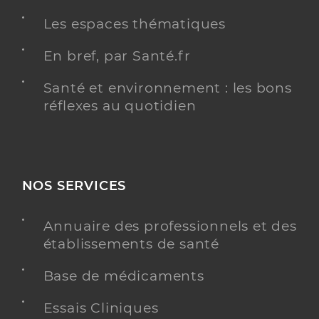
support et palliatifs (cac 4911)
Les espaces thématiques
Adresse
2 Boulevard Sully, 78200 Mantes-la-Jolie
En bref, par Santé.fr
Distance
219 km
Santé et environnement : les bons
Téléphone
0134974000
réflexes au quotidien
Y ALLER
NOS SERVICES
G.h.e.m. - hopital simone veil - site
eaubonne
Annuaire des professionnels et des
Etablissement de soins
Centre hospitalier (CH)
établissements de santé
Une offre identifiée :
Base de médicaments
Equipe mobile soins palliatifs
Essais Cliniques