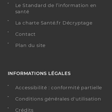
Le Standard de l’information en
santé
Emsp esperer 95
La charte Santé.fr Décryptage
Equipe mobile médico-sociale précarité (EMMSP)
Etablissement de soins
Contact
Une offre identifiée :
Equipes mobiles médico-sociales précarité
Plan du site
(emmsp)
Adresse
1 Ancienne Route de Rouen, 95300 Pontoise
Distance
214 km
INFORMATIONS LÉGALES
Y ALLER
Accessibilité : conformité partielle
Conditions générales d'utilisation
Emsp croix rouge francaise nord ouest
Crédits