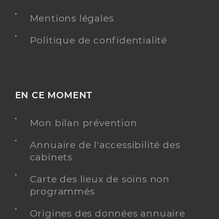
Equipe mobile médico-sociale précarité (EMMSP)
Etablissement de soins
Mentions légales
Une offre identifiée :
Politique de confidentialité
Equipes mobiles médico-sociales précarité
(emmsp)
Adresse
1 Rue Henri Dunant, 95460 Ézanville
Distance
217 km
EN CE MOMENT
Y ALLER
Mon bilan prévention
Annuaire de l'accessibilité des
cabinets
Centre hospitalier de mantes
Carte des lieux de soins non
Centre hospitalier (CH)
Etablissement de soins
programmés
Une offre identifiée :
Origines des données annuaire
Equipe mobile d'accompagnement de soins de