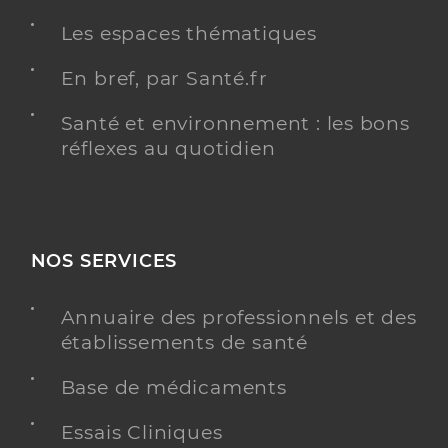
Les espaces thématiques
En bref, par Santé.fr
Emsp emex adj
Equipe mobile médico-sociale précarité (EMMSP)
Etablissement de soins
Santé et environnement : les bons
réflexes au quotidien
Une offre identifiée :
Emsp - equipe mobile santé précarité -
prestation en milieu ordinaire - personnes sans
domicile
NOS SERVICES
Adresse
34 Boulevard boues, 13003 Marseille
Distance
47 km
Annuaire des professionnels et des
Téléphone
+33 4 91 84 09 60
établissements de santé
Base de médicaments
Y ALLER
Essais Cliniques