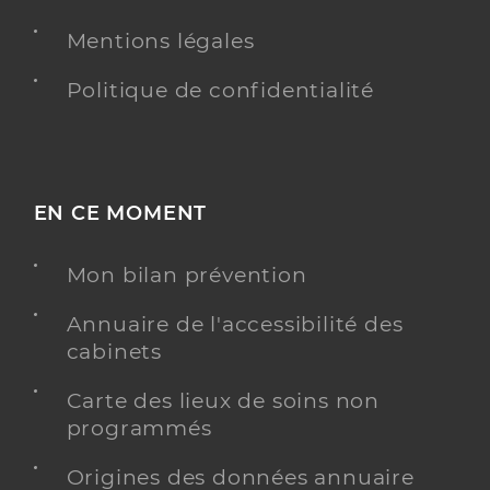
Y ALLER
Mentions légales
Politique de confidentialité
Emsp sos solidarites 13
Equipe mobile médico-sociale précarité (EMMSP)
Etablissement de soins
Une offre identifiée :
EN CE MOMENT
Emsp - equipe mobile santé précarité -
prestation en milieu ordinaire - personnes sans
Mon bilan prévention
domicile
Annuaire de l'accessibilité des
Adresse
Rue sainte barbe, 13001 Marseille
cabinets
Distance
47 km
Carte des lieux de soins non
Téléphone
+33 6 49 09 11 32
programmés
Y ALLER
Origines des données annuaire