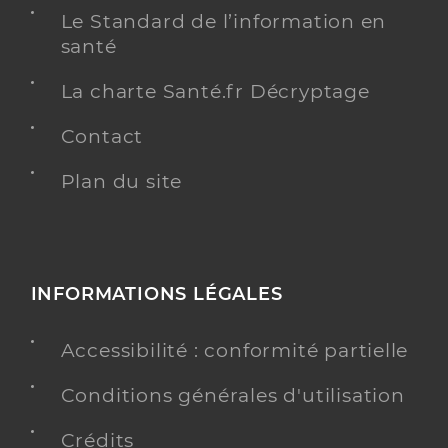
Le Standard de l’information en
santé
Y ALLER
La charte Santé.fr Décryptage
Contact
Emsp
Equipe mobile médico-sociale précarité (EMMSP)
Etablissement de soins
Plan du site
Une offre identifiée :
Emsp - equipe mobile santé précarité -
prestation en milieu ordinaire - personnes sans
domicile
INFORMATIONS LÉGALES
Adresse
Rue albert marquet, 13013 Marseille
Accessibilité : conformité partielle
Distance
46 km
Conditions générales d'utilisation
Téléphone
+33 4 91 62 27 90
Crédits