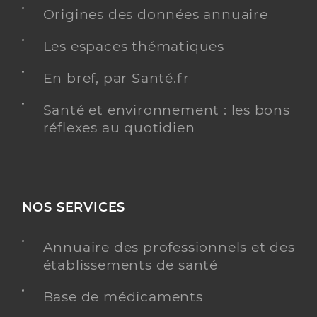
kinésithérapeutes, pédicures-podologues,…).
Origines des données annuaire
Les espaces thématiques
Y ALLER
En bref, par Santé.fr
ETP DIABÈTE ADULTE
ETP DIABÈTE DE TYPE
2
Santé et environnement : les bons
réflexes au quotidien
ETP : Ecole de l'allergie alimentaire -
GHICL
Etablissement de soins
Education thérapeutique du patient
NOS SERVICES
Adresse
60 Boulevard Vauban, 59800 Lille
Annuaire des professionnels et des
Téléphone
03 20 87 48 48
établissements de santé
Base de médicaments
Y ALLER