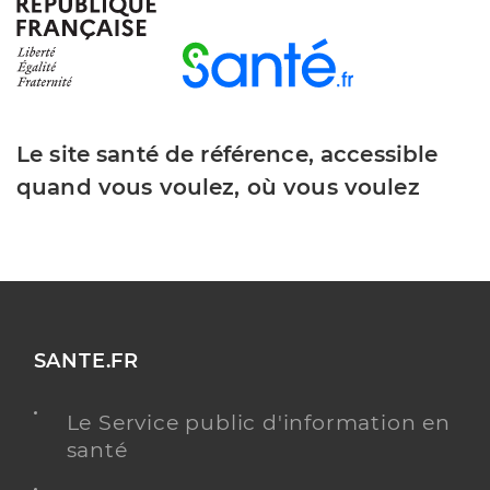
Faire face à son addiction
Education thérapeutique du patient
Etablissement de soins
Le site santé de référence, accessible
Adresse
195 rue Adolphe Defrenne, 59160 Lomme
quand vous voulez, où vous voulez
Téléphone
03 20 22 64 00
Y ALLER
ETP ADDICTION
SANTE.FR
Le Service public d'information en
Programme d’éducation thérapeutique
santé
destiné aux patients atteints de
Déficits Immunitaires Primitifs