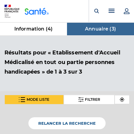
Panneau de gestion des cookies
Menu pr
Ouvrir la rech
Information (
4
)
Annuaire (
3
)
dans Annuaire
Résultats
pour « Etablissement d'Accueil
Médicalisé en tout ou partie personnes
handicapées »
de 1 à 3 sur 3
MODE LISTE
FILTRER
Foyer la ferme du chateau
Etablissement d'Accueil Médicalisé en tout ou partie
Etablissement de soins
personnes handicapées
RELANCER LA RECHERCHE