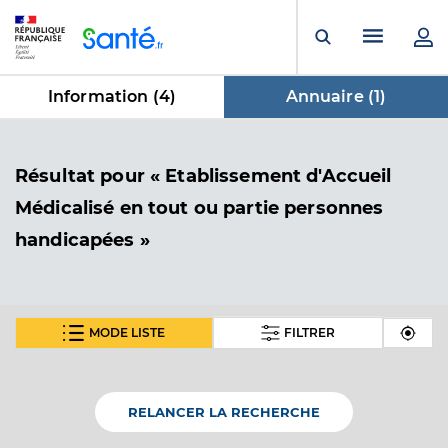
Panneau de gestion des cookies
Menu pr
Ouvrir la rech
Information (
4
)
Annuaire (
1
)
dans Annuaire
Résultat
pour « Etablissement d'Accueil
Médicalisé en tout ou partie personnes
handicapées »
MODE LISTE
FILTRER
Eam l'odyssee
Etablissement d'Accueil Médicalisé en tout ou partie
Etablissement de soins
personnes handicapées
RELANCER LA RECHERCHE