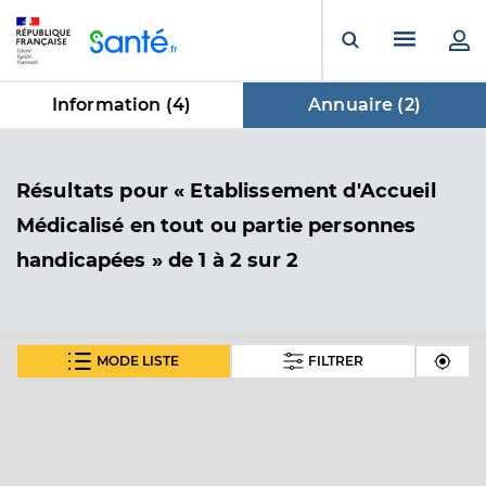
Panneau de gestion des cookies
Menu pr
Ouvrir la rech
Information (
4
)
Annuaire (
2
)
dans Annuaire
Résultats
pour « Etablissement d'Accueil
Médicalisé en tout ou partie personnes
handicapées »
de 1 à 2 sur 2
MODE LISTE
FILTRER
Fam la maison en plus
Etablissement d'Accueil Médicalisé en tout ou partie
Etablissement de soins
personnes handicapées