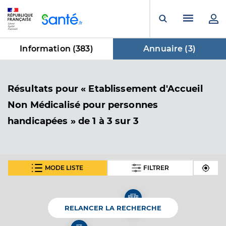
Panneau de gestion des cookies
Menu pr
Ouvrir la rech
Information (
383
)
Annuaire (
3
)
dans Annuaire
Résultats
pour « Etablissement d'Accueil
Non Médicalisé pour personnes
handicapées »
de 1 à 3 sur 3
MODE LISTE
FILTRER
Foyer hebergement la maison
heureuse
Etablissement d'Accueil Non Médicalisé pour
Etablissement de soins
RELANCER LA RECHERCHE
personnes handicapées