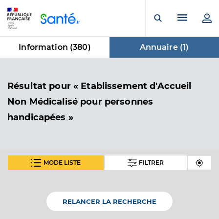
Panneau de gestion des cookies
Menu pr
Ouvrir la rech
Information (
380
)
Annuaire (
1
)
dans Annuaire
Résultat
pour « Etablissement d'Accueil
Non Médicalisé pour personnes
handicapées »
MODE LISTE
FILTRER
Eanm alefpa
Etablissement d'Accueil Non Médicalisé pour
Etablissement de soins
personnes handicapées
RELANCER LA RECHERCHE