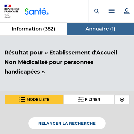
Panneau de gestion des cookies
Menu pr
Ouvrir la rech
Information (
382
)
Annuaire (
1
)
dans Annuaire
Résultat
pour « Etablissement d'Accueil
Non Médicalisé pour personnes
handicapées »
MODE LISTE
FILTRER
Eanm le logis du roch
Etablissement d'Accueil Non Médicalisé pour
Etablissement de soins
personnes handicapées
RELANCER LA RECHERCHE