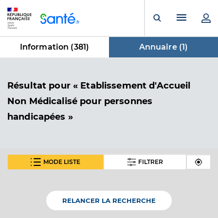
Panneau de gestion des cookies
Menu pr
Ouvrir la rech
Information (
381
)
Annuaire (
1
)
dans Annuaire
Résultat
pour « Etablissement d'Accueil
Non Médicalisé pour personnes
handicapées »
MODE LISTE
FILTRER
Eanm sauvagnon
Etablissement d'Accueil Non Médicalisé pour
Etablissement de soins
personnes handicapées
RELANCER LA RECHERCHE