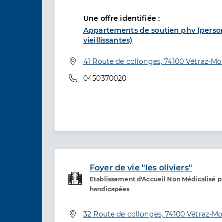
Une offre identifiée :
Appartements de soutien phv (pers
vieillissantes)
Adresse
41 Route de collonges, 74100 Vétraz-M
Téléphone
0450370020
Foyer de vie "les oliviers"
Etablissement d'Accueil Non Médicalisé 
Etablissement de soins
handicapées
Adresse
32 Route de collonges, 74100 Vétraz-M