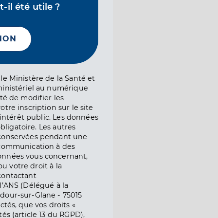
il été utile ?
NON
le Ministère de la Santé et
ministériel au numérique
té de modifier les
tre inscription sur le site
l’intérêt public. Les données
obligatoire. Les autres
 conservées pendant une
e communication à des
onnées vous concernant,
ou votre droit à la
contactant
l’ANS (Délégué à la
dour-sur-Glane - 75015
ctés, que vos droits «
és (article 13 du RGPD),