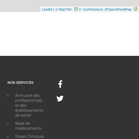
Leaflet
|
© MapTiler
© Contributeurs d'OpenStreetMap
NOS SERVICES
Facebook
Annuaire des
Twitter
professionnels
et des
établissements
de santé
Base de
médicaments
Essais Cliniques