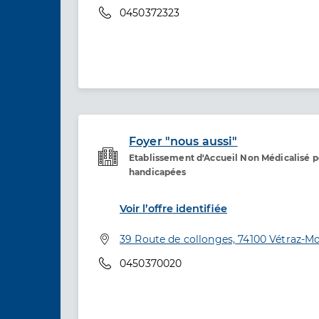
Téléphone
0450372323
Foyer "nous aussi"
Etablissement d'Accueil Non Médicalisé 
Etablissement de soins
handicapées
Voir l’offre identifiée
Adresse
39 Route de collonges, 74100 Vétraz-M
Téléphone
0450370020