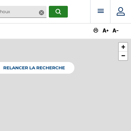
Menu prin
Supprimer
RECHERCHER
Augmente
Dimin
+
−
RELANCER LA RECHERCHE