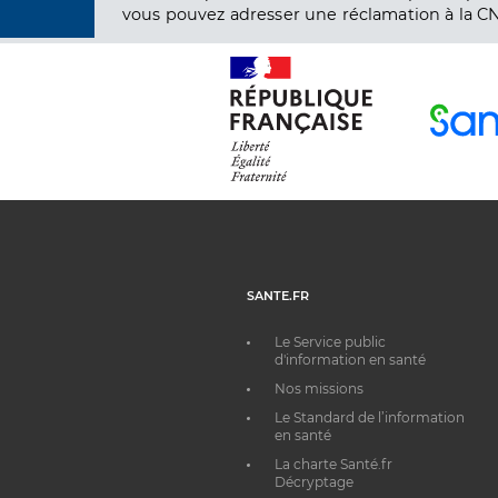
vous pouvez adresser une réclamation à la CN
SANTE.FR
Le Service public
d'information en santé
Nos missions
Le Standard de l’information
en santé
La charte Santé.fr
Décryptage