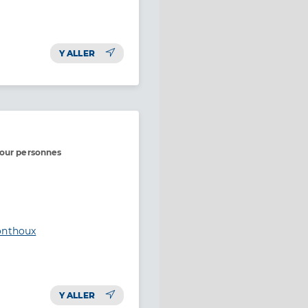
Y ALLER
pour personnes
onthoux
Y ALLER