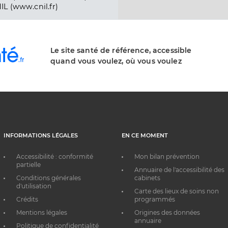
IL (www.cnil.fr)
Le site santé de référence, accessible
quand vous voulez, où vous voulez
INFORMATIONS LÉGALES
EN CE MOMENT
Accessibilité : conformité
Mon bilan prévention
partielle
Annuaire de l'accessibilité des
Conditions générales
cabinets
d'utilisation
Carte des lieux de soins non
Crédits
programmés
Mentions légales
Origines des données
annuaire
Politique de confidentialité