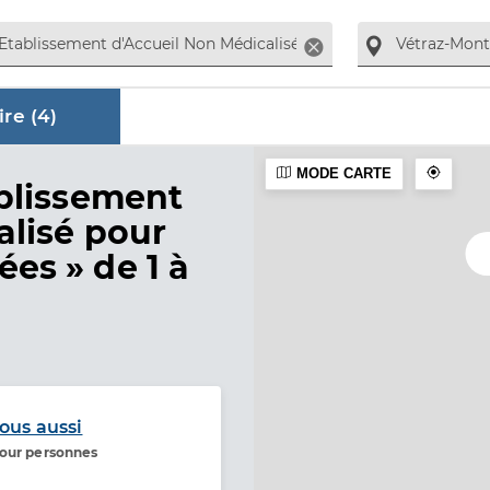
Supprimer
re (
4
)
MODE CARTE
aire
blissement
alisé pour
ées »
de 1 à
ous aussi
pour personnes