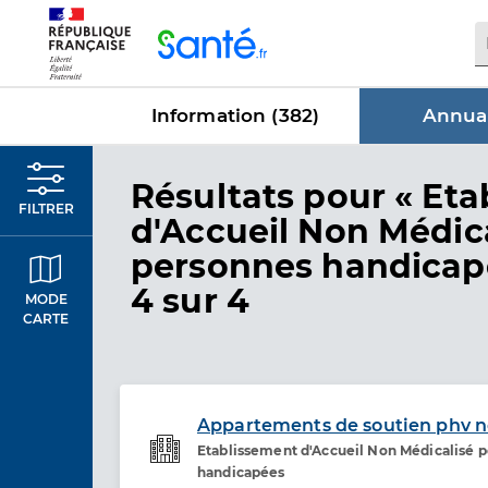
Panneau de gestion des cookies
Information (
382
)
Annuai
dans Annu
Résultats
pour « Eta
FILTRER
d'Accueil Non Médic
personnes handicap
4 sur 4
MODE
CARTE
Appartements de soutien phv n
Etablissement d'Accueil Non Médicalisé 
Etablissement de soins
handicapées