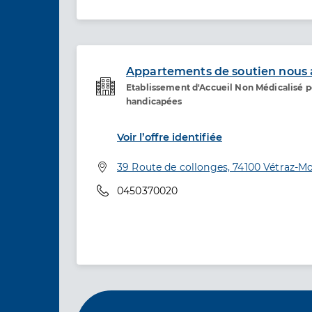
Appartements de soutien nous 
Etablissement d'Accueil Non Médicalisé 
Etablissement de soins
handicapées
Voir l’offre identifiée
Adresse
39 Route de collonges, 74100 Vétraz-M
Téléphone
0450370020