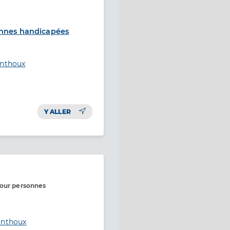
onnes handicapées
onthoux
Y ALLER
pour personnes
onthoux