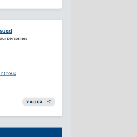
aussi
pour personnes
onthoux
Y ALLER