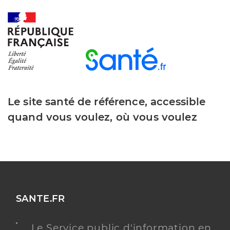
Adresse
9 Quai de Verdun, 84110 Vaison-la-Romaine
Téléphone
+33 4 87 65 47 00
Y ALLER
Le site santé de référence, accessible
quand vous voulez, où vous voulez
SANTE.FR
Le Service public d'information en