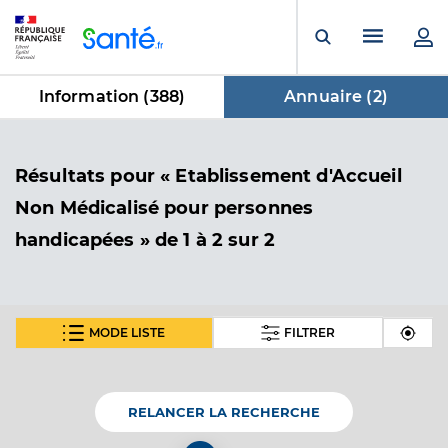
Panneau de gestion des cookies
Menu pr
Ouvrir la rech
Information (
388
)
Annuaire (
2
)
dans Annuaire
Résultats
pour « Etablissement d'Accueil
Non Médicalisé pour personnes
handicapées »
de 1 à 2 sur 2
MODE LISTE
FILTRER
Foyer d'hebergement la rouvilliere
Etablissement d'Accueil Non Médicalisé pour
Etablissement de soins
personnes handicapées
RELANCER LA RECHERCHE