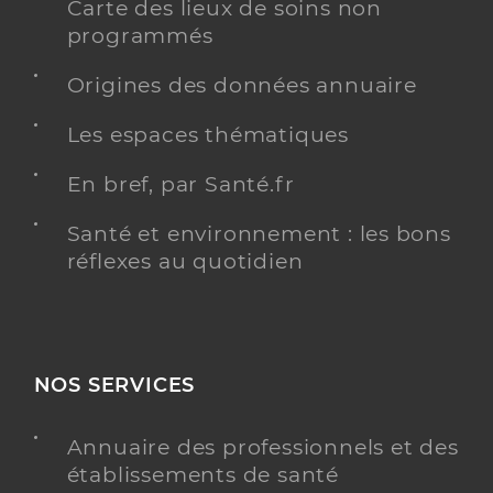
Carte des lieux de soins non
Pole handicap serge dassault
programmés
Foyer de vie pour adultes handicapés
Etablissement de soins
Origines des données annuaire
Une offre identifiée :
Unite etablissement d'accueil non medicalise
Les espaces thématiques
hebergement (foyer d'hebergement)
En bref, par Santé.fr
Adresse
Avenue Serge Dassault, 91100 Corbeil-Essonnes
Santé et environnement : les bons
Téléphone
0164960075
réflexes au quotidien
Y ALLER
NOS SERVICES
Saad le moulin des bruyeres
EHPA ne percevant pas des crédits d'assurance
Annuaire des professionnels et des
Etablissement de soins
maladie
établissements de santé