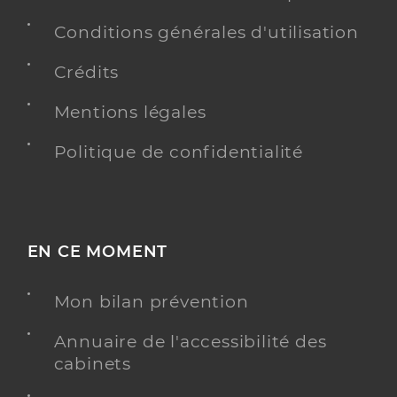
Conditions générales d'utilisation
Ehpad les tisserins
Crédits
Etablissement d'hébergement pour personnes
Etablissement de soins
âgées dépendantes
Mentions légales
Une offre identifiée :
Politique de confidentialité
Hébergement pour personnes âgées
dépendantes
Adresse
203 Rue Pierre et Marie Curie, 91000 Évry-
Courcouronnes
EN CE MOMENT
Téléphone
0169877050
Mon bilan prévention
Y ALLER
Annuaire de l'accessibilité des
cabinets