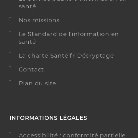
santé
Y ALLER
Nos missions
Le Standard de l’information en
santé
Ehpad maison louise michel
La charte Santé.fr Décryptage
Etablissement d'hébergement pour personnes
Etablissement de soins
âgées dépendantes
Contact
Voir l’offre identifiée
Plan du site
Adresse
Rue de la Pommeraie, 91080 Évry-
Courcouronnes
Téléphone
0164992626
INFORMATIONS LÉGALES
Y ALLER
Accessibilité : conformité partielle