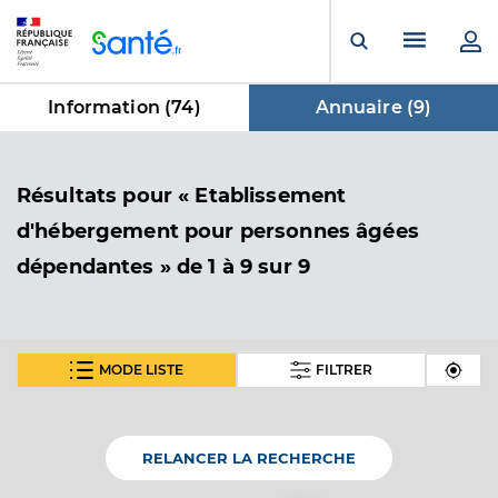
Panneau de gestion des cookies
Menu pr
Ouvrir la rech
Information (
74
)
Annuaire (
9
)
dans Annuaire
Résultats
pour « Etablissement
d'hébergement pour personnes âgées
dépendantes »
de 1 à 9 sur 9
MODE LISTE
FILTRER
Ehpad domusvi - residence medicis
Etablissement d'hébergement pour personnes
Etablissement de soins
âgées dépendantes
RELANCER LA RECHERCHE