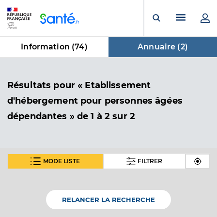
Panneau de gestion des cookies
Menu pr
Ouvrir la rech
Information (
74
)
Annuaire (
2
)
dans Annuaire
Résultats
pour « Etablissement
d'hébergement pour personnes âgées
dépendantes »
de 1 à 2 sur 2
MODE LISTE
FILTRER
Ehpad d'allassac
Etablissement d'hébergement pour personnes
Etablissement de soins
âgées dépendantes
RELANCER LA RECHERCHE