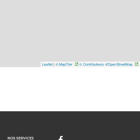
Leaflet
|
© MapTiler
© Contributeurs d'OpenStreetMap
NOS SERVICES
Facebook