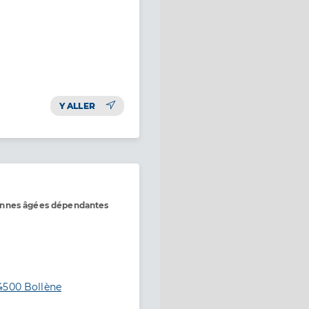
Y ALLER
onnes âgées dépendantes
4500 Bollène