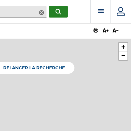
Menu prin
Supprimer
RECHERCHER
Augmente
Dimin
+
−
RELANCER LA RECHERCHE