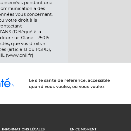
 conservées pendant une
e communication à des
onnées vous concernant,
ou votre droit à la
contactant
l’ANS (Délégué à la
dour-sur-Glane - 75015
ctés, que vos droits «
és (article 13 du RGPD),
IL (www.cnil.fr)
Le site santé de référence, accessible
quand vous voulez, où vous voulez
INFORMATIONS LÉGALES
EN CE MOMENT