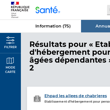
Panneau de gestion des cookies
Information (
75
)
Annuai
dans Annu
Résultats
pour « Eta
FILTRER
d'hébergement pour
âgées dépendantes 
2
MODE
CARTE
Ehpad les allees de chabrieres
Etablissement d'hébergement pour pers
Etablissement de soins