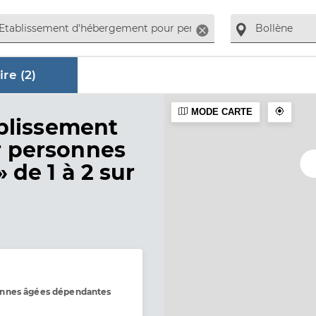
Supprimer
re (
2
)
MODE CARTE
aire
blissement
 personnes
»
de 1 à 2 sur
onnes âgées dépendantes