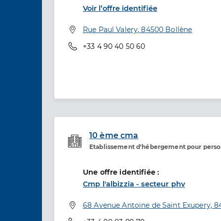
Voir l’offre identifiée
Adresse
Rue Paul Valery, 84500 Bollène
Téléphone
+33 4 90 40 50 60
10 ème cma
Etablissement d'hébergement pour pers
Etablissement de soins
Une offre identifiée :
Cmp l'albizzia - secteur phv
Adresse
68 Avenue Antoine de Saint Exupery, 8