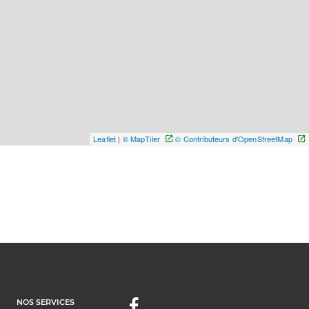
Leaflet
|
© MapTiler
© Contributeurs d'OpenStreetMap
NOS SERVICES
Facebook