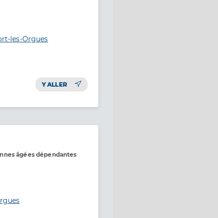
ort-les-Orgues
Y ALLER
onnes âgées dépendantes
Orgues