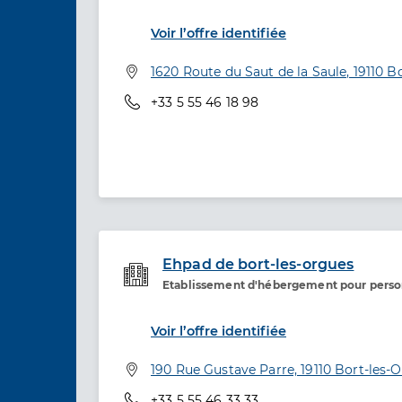
Voir l’offre identifiée
Adresse
1620 Route du Saut de la Saule, 19110 B
Téléphone
+33 5 55 46 18 98
Ehpad de bort-les-orgues
Etablissement d'hébergement pour pers
Etablissement de soins
Voir l’offre identifiée
Adresse
190 Rue Gustave Parre, 19110 Bort-les-
Téléphone
+33 5 55 46 33 33