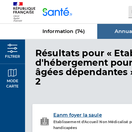
Panneau de gestion des cookies
Information (
74
)
Annuai
dans Annu
Résultats
pour « Eta
FILTRER
d'hébergement pour
âgées dépendantes 
2
MODE
CARTE
Eanm foyer la saule
Etablissement d'Accueil Non Médicalisé 
Etablissement de soins
handicapées