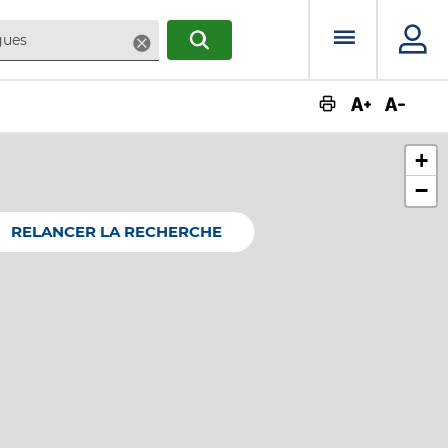
Menu prin
Supprimer
RECHERCHER
Augmente
Dimin
+
−
RELANCER LA RECHERCHE