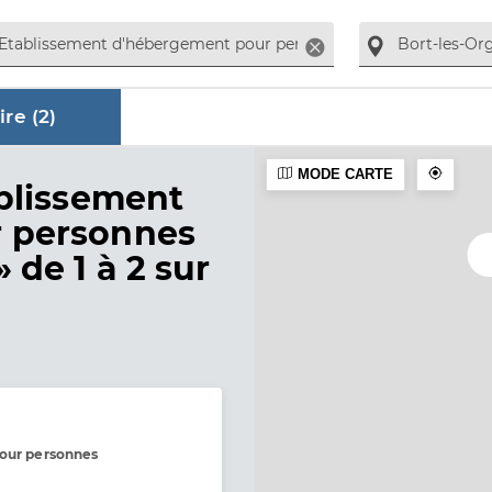
Supprimer
re (
2
)
MODE CARTE
aire
blissement
 personnes
»
de 1 à 2 sur
pour personnes