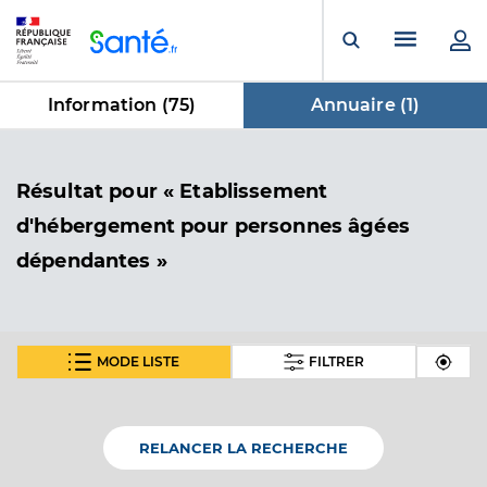
Panneau de gestion des cookies
Menu pr
Ouvrir la rech
Information (
75
)
Annuaire (
1
)
dans Annuaire
Résultat
pour « Etablissement
d'hébergement pour personnes âgées
dépendantes »
MODE LISTE
FILTRER
Ehpad un hameau pour la retraite
Etablissement d'hébergement pour personnes
Etablissement de soins
âgées dépendantes
RELANCER LA RECHERCHE