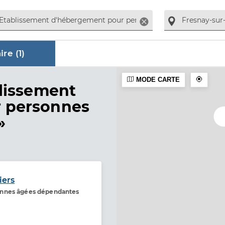
Supprimer
re (
1
)
MODE CARTE
ire
lissement
 personnes
»
iers
onnes âgées dépendantes