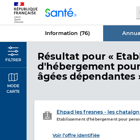
Panneau de gestion des cookies
Information (
76
)
Annuai
dans Annua
Résultat
pour « Etab
FILTRER
d'hébergement pour
âgées dépendantes 
MODE
CARTE
Ehpad les fresnes - les chataign
Etablissement d'hébergement pour pers
Etablissement de soins
Voir l’offre identifiée