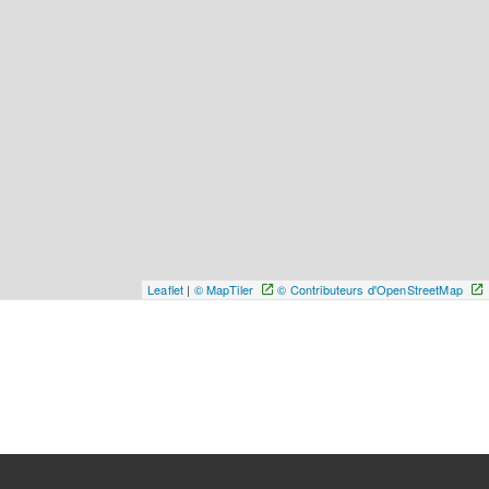
Leaflet
|
© MapTiler
© Contributeurs d'OpenStreetMap