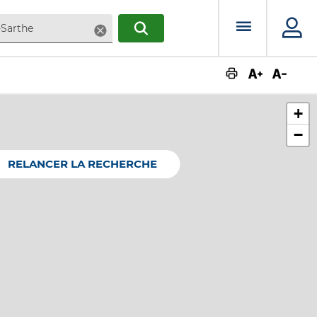
Menu prin
Supprimer
RECHERCHER
Augmente
Dimin
+
−
RELANCER LA RECHERCHE