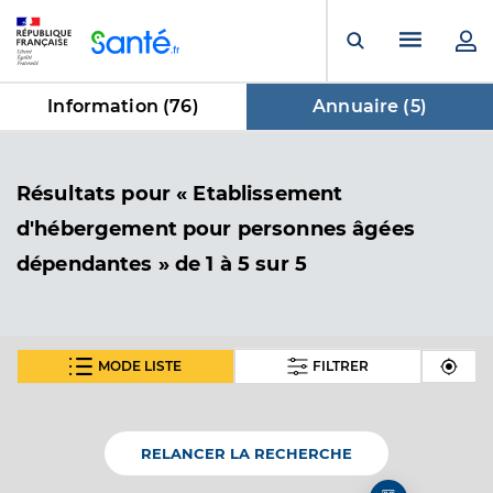
Panneau de gestion des cookies
Menu pr
Ouvrir la rech
Information (
76
)
Annuaire (
5
)
dans Annuaire
Résultats
pour « Etablissement
d'hébergement pour personnes âgées
dépendantes »
de 1 à 5 sur 5
MODE LISTE
FILTRER
Ehpad les jardins d olonne
Etablissement d'hébergement pour personnes
Etablissement de soins
âgées dépendantes
RELANCER LA RECHERCHE