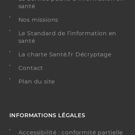
santé
Nos missions
Ehpad la vannerie
Le Standard de l’information en
Etablissement d'hébergement pour personnes
santé
Etablissement de soins
âgées dépendantes
La charte Santé.fr Décryptage
Voir l’offre identifiée
Contact
Adresse
6 Rue jacques monod, 85340 Les Sables-
d’Olonne
Plan du site
Téléphone
0251218911
Y ALLER
INFORMATIONS LÉGALES
Accessibilité : conformité partielle