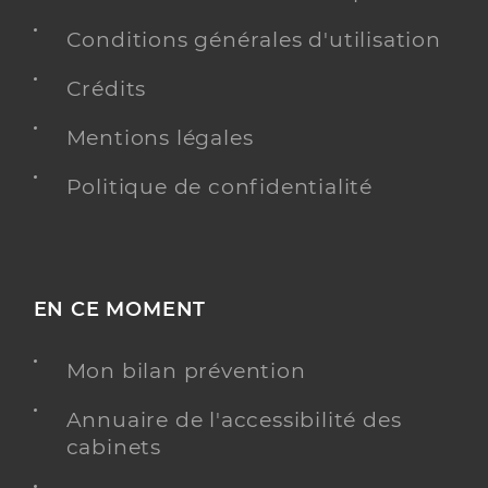
Ehpad korian le bourgenay
Etablissement d'hébergement pour personnes
Conditions générales d'utilisation
Etablissement de soins
âgées dépendantes
Crédits
Voir l’offre identifiée
Mentions légales
Adresse
1 Rue du chenal, 85100 Les Sables-d’Olonne
Politique de confidentialité
Téléphone
0251968889
Y ALLER
EN CE MOMENT
Mon bilan prévention
Annuaire de l'accessibilité des
cabinets