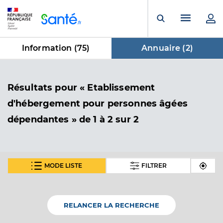
Panneau de gestion des cookies
Menu pr
Ouvrir la rech
Information (
75
)
Annuaire (
2
)
dans Annuaire
Résultats
pour « Etablissement
d'hébergement pour personnes âgées
dépendantes »
de 1 à 2 sur 2
MODE LISTE
FILTRER
Ehpad public saint-francois
Etablissement d'hébergement pour personnes
Etablissement de soins
âgées dépendantes
RELANCER LA RECHERCHE