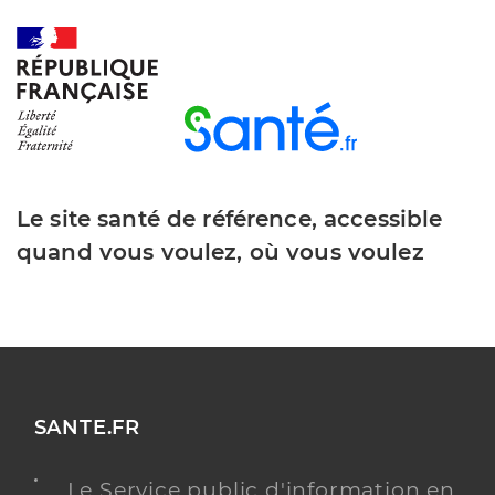
Téléphone
+33 4 94 99 59 32
Y ALLER
Le site santé de référence, accessible
quand vous voulez, où vous voulez
SANTE.FR
Le Service public d'information en