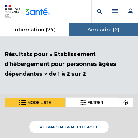
Panneau de gestion des cookies
Menu pr
Ouvrir la rech
Information (
74
)
Annuaire (
2
)
dans Annuaire
Résultats
pour « Etablissement
d'hébergement pour personnes âgées
dépendantes »
de 1 à 2 sur 2
MODE LISTE
FILTRER
Ehpad le domaine - monesties
Etablissement d'hébergement pour personnes
Etablissement de soins
âgées dépendantes
RELANCER LA RECHERCHE