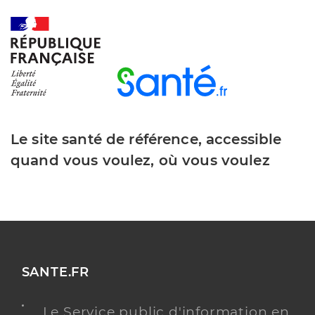
Adresse
3 Rue Moulin de Flottes, 81640 Monestiés
Téléphone
0563801095
Y ALLER
Le site santé de référence, accessible
quand vous voulez, où vous voulez
SANTE.FR
Le Service public d'information en