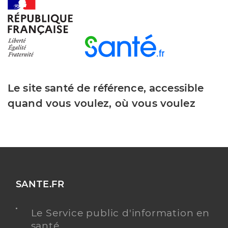
Adresse
58 Avenue Sainte-marie, 94160 Saint-Mandé
Téléphone
0148088550
Y ALLER
Le site santé de référence, accessible
quand vous voulez, où vous voulez
Ehpad maison de retraite et geriatrie
de la fondation rothschild
Etablissement d'hébergement pour personnes
Etablissement de soins
âgées dépendantes
Voir l’offre identifiée
SANTE.FR
Adresse
80 Rue de Picpus, 75012 Paris
Le Service public d'information en
Téléphone
0144687298
santé