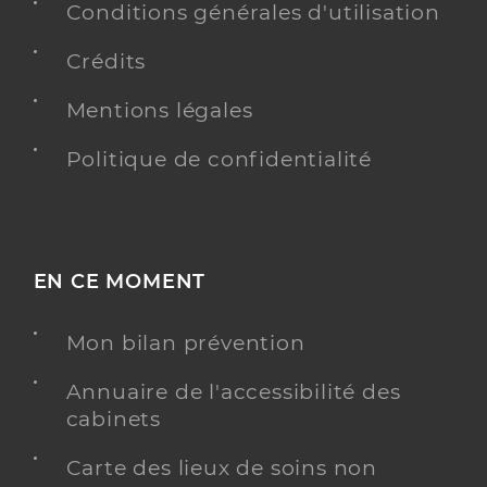
Conditions générales d'utilisation
Ehpad residence marie
Crédits
Etablissement d'hébergement pour personnes
Etablissement de soins
âgées dépendantes
Mentions légales
Voir l’offre identifiée
Politique de confidentialité
Adresse
91 Avenue de la République, 93170 Bagnolet
Téléphone
0149726700
EN CE MOMENT
Y ALLER
Mon bilan prévention
Annuaire de l'accessibilité des
Caj le pont de flandre
cabinets
Etablissement d'Accueil Non Médicalisé pour
Etablissement de soins
personnes handicapées
Carte des lieux de soins non