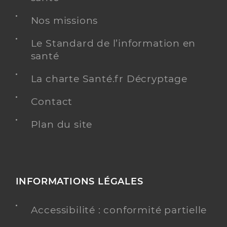
Nos missions
Y ALLER
Le Standard de l’information en
santé
Ehpad alquier debrousse
La charte Santé.fr Décryptage
Etablissement d'hébergement pour personnes
Etablissement de soins
âgées dépendantes
Contact
Plan du site
Voir l’offre identifiée
Adresse
1 Allée Alquier-Debrousse, 75020 Paris
Téléphone
0143676969
INFORMATIONS LÉGALES
Y ALLER
Accessibilité : conformité partielle