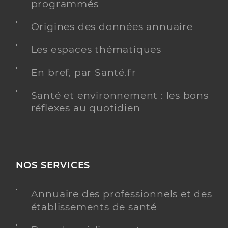
programmés
Une offre identifiée :
Unite etablissement d'accueil non medicalise
Origines des données annuaire
accueil de jour
Les espaces thématiques
Adresse
249 Rue de Crimée, 75019 Paris
En bref, par Santé.fr
Téléphone
0140364767
Santé et environnement : les bons
Y ALLER
réflexes au quotidien
Ehpad gabrielle d estrees
NOS SERVICES
Etablissement d'hébergement pour personnes
Etablissement de soins
âgées dépendantes
Annuaire des professionnels et des
Voir l’offre identifiée
établissements de santé
Adresse
26 Rue Gabriel Péri, 94220 Charenton-le-Pont