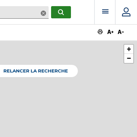
Menu prin
Supprimer
RECHERCHER
Augmente
Dimin
+
−
RELANCER LA RECHERCHE