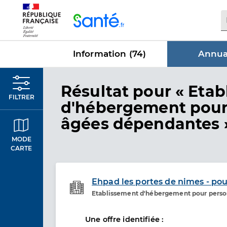
Panneau de gestion des cookies
Information (
74
)
Annuai
dans Annua
Résultat
pour « Etab
FILTRER
d'hébergement pour
âgées dépendantes 
MODE
CARTE
Ehpad les portes de nimes - pou
Etablissement d'hébergement pour pers
Etablissement de soins
Une offre identifiée :