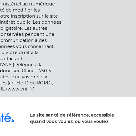
ministériel au numérique
té de modifier les
tre inscription sur le site
l’intérêt public. Les données
obligatoire. Les autres
 conservées pendant une
e communication à des
onnées vous concernant,
ou votre droit à la
contactant
l’ANS (Délégué à la
dour-sur-Glane - 75015
ctés, que vos droits «
és (article 13 du RGPD),
IL (www.cnil.fr)
Le site santé de référence, accessible
quand vous voulez, où vous voulez