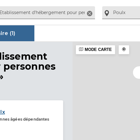
Supprimer
re (
1
)
MODE CARTE
ire
lissement
 personnes
»
lx
onnes âgées dépendantes