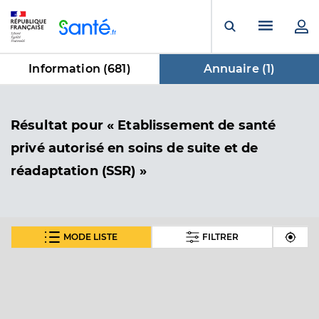
Panneau de gestion des cookies
Menu pr
Ouvrir la rech
Information (
681
)
Annuaire (
1
)
dans Annuaire
Résultat
pour « Etablissement de santé
privé autorisé en soins de suite et de
réadaptation (SSR) »
MODE LISTE
FILTRER
Clinique fsef bouffemont
Etablissement de santé privé autorisé en soins de
Etablissement de soins
suite et de réadaptation (SSR)